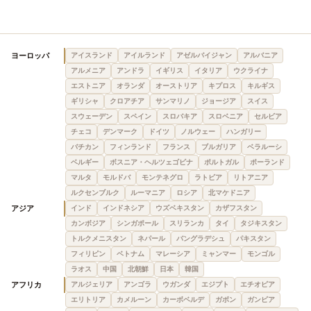
ヨーロッパ
アイスランド
アイルランド
アゼルバイジャン
アルバニア
アルメニア
アンドラ
イギリス
イタリア
ウクライナ
エストニア
オランダ
オーストリア
キプロス
キルギス
ギリシャ
クロアチア
サンマリノ
ジョージア
スイス
スウェーデン
スペイン
スロバキア
スロベニア
セルビア
チェコ
デンマーク
ドイツ
ノルウェー
ハンガリー
バチカン
フィンランド
フランス
ブルガリア
ベラルーシ
ベルギー
ボスニア・ヘルツェゴビナ
ポルトガル
ポーランド
マルタ
モルドバ
モンテネグロ
ラトビア
リトアニア
ルクセンブルク
ルーマニア
ロシア
北マケドニア
アジア
インド
インドネシア
ウズベキスタン
カザフスタン
カンボジア
シンガポール
スリランカ
タイ
タジキスタン
トルクメニスタン
ネパール
バングラデシュ
パキスタン
フィリピン
ベトナム
マレーシア
ミャンマー
モンゴル
ラオス
中国
北朝鮮
日本
韓国
アフリカ
アルジェリア
アンゴラ
ウガンダ
エジプト
エチオピア
エリトリア
カメルーン
カーボベルデ
ガボン
ガンビア