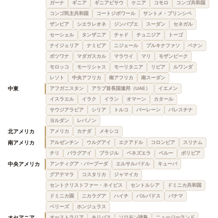
ガーナ
ギニア
ギニアビサウ
ケニア
コモロ
コンゴ共和国
コンゴ民主共和国
コートジボワール
サントメ・プリンシペ
ザンビア
シエラレオネ
ジンバブエ
スーダン
セネガル
セーシェル
タンザニア
チャド
チュニジア
トーゴ
ナイジェリア
ナミビア
ニジェール
ブルキナファソ
ベナン
ボツワナ
マダガスカル
マラウイ
マリ
モザンビーク
モロッコ
モーリシャス
モーリタニア
リビア
ルワンダ
レソト
中央アフリカ
南アフリカ
南スーダン
中東
アフガニスタン
アラブ首長国連邦（UAE）
イエメン
イスラエル
イラク
イラン
オマーン
カタール
サウジアラビア
シリア
トルコ
バーレーン
パレスチナ
ヨルダン
レバノン
北アメリカ
アメリカ
カナダ
メキシコ
南アメリカ
アルゼンチン
ウルグアイ
エクアドル
コロンビア
スリナム
チリ
パラグアイ
ブラジル
ベネズエラ
ペルー
ボリビア
中央アメリカ
アンティグア・バーブーダ
エルサルバドル
キューバ
グアテマラ
コスタリカ
ジャマイカ
セントクリストファー・ネイビス
セントルシア
ドミニカ共和国
ドミニカ国
ニカラグア
ハイチ
バルバドス
パナマ
ベリーズ
ホンジュラス
オセアニア
オーストラリア
キリバス
ソロモン諸島
ニュージーランド