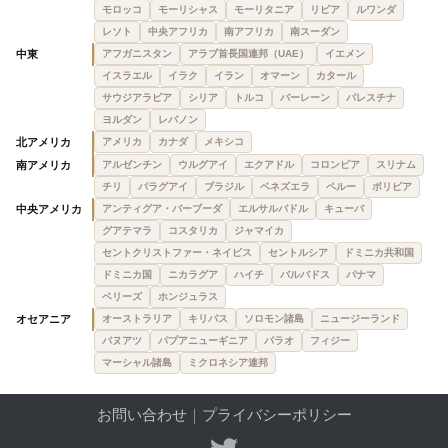
モロッコ
モーリシャス
モーリタニア
リビア
ルワンダ
レソト
中央アフリカ
南アフリカ
南スーダン
中東
アフガニスタン
アラブ首長国連邦（UAE）
イエメン
イスラエル
イラク
イラン
オマーン
カタール
サウジアラビア
シリア
トルコ
バーレーン
パレスチナ
ヨルダン
レバノン
北アメリカ
アメリカ
カナダ
メキシコ
南アメリカ
アルゼンチン
ウルグアイ
エクアドル
コロンビア
スリナム
チリ
パラグアイ
ブラジル
ベネズエラ
ペルー
ボリビア
中央アメリカ
アンティグア・バーブーダ
エルサルバドル
キューバ
グアテマラ
コスタリカ
ジャマイカ
セントクリストファー・ネイビス
セントルシア
ドミニカ共和国
ドミニカ国
ニカラグア
ハイチ
バルバドス
パナマ
ベリーズ
ホンジュラス
オセアニア
オーストラリア
キリバス
ソロモン諸島
ニュージーランド
バヌアツ
パプアニューギニア
パラオ
フィジー
マーシャル諸島
ミクロネシア連邦
お問い合わせ
｜
プライバシーポリシー