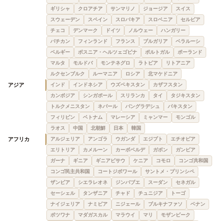
ギリシャ
クロアチア
サンマリノ
ジョージア
スイス
スウェーデン
スペイン
スロバキア
スロベニア
セルビア
チェコ
デンマーク
ドイツ
ノルウェー
ハンガリー
バチカン
フィンランド
フランス
ブルガリア
ベラルーシ
ベルギー
ボスニア・ヘルツェゴビナ
ポルトガル
ポーランド
マルタ
モルドバ
モンテネグロ
ラトビア
リトアニア
ルクセンブルク
ルーマニア
ロシア
北マケドニア
アジア
インド
インドネシア
ウズベキスタン
カザフスタン
カンボジア
シンガポール
スリランカ
タイ
タジキスタン
トルクメニスタン
ネパール
バングラデシュ
パキスタン
フィリピン
ベトナム
マレーシア
ミャンマー
モンゴル
ラオス
中国
北朝鮮
日本
韓国
アフリカ
アルジェリア
アンゴラ
ウガンダ
エジプト
エチオピア
エリトリア
カメルーン
カーボベルデ
ガボン
ガンビア
ガーナ
ギニア
ギニアビサウ
ケニア
コモロ
コンゴ共和国
コンゴ民主共和国
コートジボワール
サントメ・プリンシペ
ザンビア
シエラレオネ
ジンバブエ
スーダン
セネガル
セーシェル
タンザニア
チャド
チュニジア
トーゴ
ナイジェリア
ナミビア
ニジェール
ブルキナファソ
ベナン
ボツワナ
マダガスカル
マラウイ
マリ
モザンビーク