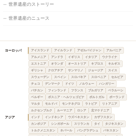
世界遺産のストーリー
世界遺産のニュース
ヨーロッパ
アイスランド
アイルランド
アゼルバイジャン
アルバニア
アルメニア
アンドラ
イギリス
イタリア
ウクライナ
エストニア
オランダ
オーストリア
キプロス
キルギス
ギリシャ
クロアチア
サンマリノ
ジョージア
スイス
スウェーデン
スペイン
スロバキア
スロベニア
セルビア
チェコ
デンマーク
ドイツ
ノルウェー
ハンガリー
バチカン
フィンランド
フランス
ブルガリア
ベラルーシ
ベルギー
ボスニア・ヘルツェゴビナ
ポルトガル
ポーランド
マルタ
モルドバ
モンテネグロ
ラトビア
リトアニア
ルクセンブルク
ルーマニア
ロシア
北マケドニア
アジア
インド
インドネシア
ウズベキスタン
カザフスタン
カンボジア
シンガポール
スリランカ
タイ
タジキスタン
トルクメニスタン
ネパール
バングラデシュ
パキスタン