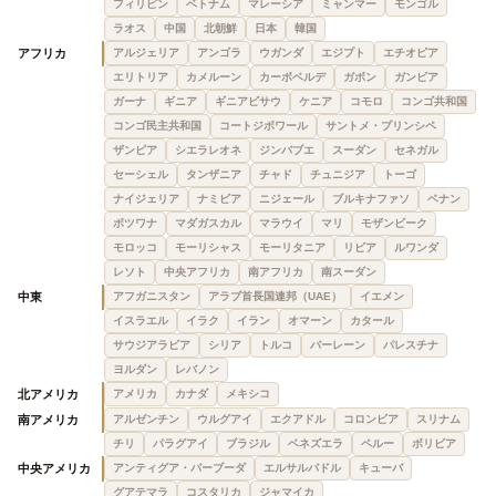
フィリピン
ベトナム
マレーシア
ミャンマー
モンゴル
ラオス
中国
北朝鮮
日本
韓国
アフリカ
アルジェリア
アンゴラ
ウガンダ
エジプト
エチオピア
エリトリア
カメルーン
カーボベルデ
ガボン
ガンビア
ガーナ
ギニア
ギニアビサウ
ケニア
コモロ
コンゴ共和国
コンゴ民主共和国
コートジボワール
サントメ・プリンシペ
ザンビア
シエラレオネ
ジンバブエ
スーダン
セネガル
セーシェル
タンザニア
チャド
チュニジア
トーゴ
ナイジェリア
ナミビア
ニジェール
ブルキナファソ
ベナン
ボツワナ
マダガスカル
マラウイ
マリ
モザンビーク
モロッコ
モーリシャス
モーリタニア
リビア
ルワンダ
レソト
中央アフリカ
南アフリカ
南スーダン
中東
アフガニスタン
アラブ首長国連邦（UAE）
イエメン
イスラエル
イラク
イラン
オマーン
カタール
サウジアラビア
シリア
トルコ
バーレーン
パレスチナ
ヨルダン
レバノン
北アメリカ
アメリカ
カナダ
メキシコ
南アメリカ
アルゼンチン
ウルグアイ
エクアドル
コロンビア
スリナム
チリ
パラグアイ
ブラジル
ベネズエラ
ペルー
ボリビア
中央アメリカ
アンティグア・バーブーダ
エルサルバドル
キューバ
グアテマラ
コスタリカ
ジャマイカ