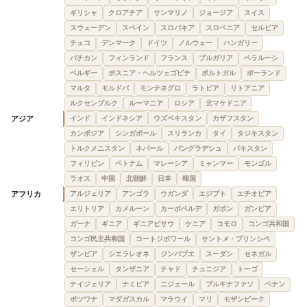
ギリシャ
クロアチア
サンマリノ
ジョージア
スイス
スウェーデン
スペイン
スロバキア
スロベニア
セルビア
チェコ
デンマーク
ドイツ
ノルウェー
ハンガリー
バチカン
フィンランド
フランス
ブルガリア
ベラルーシ
ベルギー
ボスニア・ヘルツェゴビナ
ポルトガル
ポーランド
マルタ
モルドバ
モンテネグロ
ラトビア
リトアニア
ルクセンブルク
ルーマニア
ロシア
北マケドニア
アジア
インド
インドネシア
ウズベキスタン
カザフスタン
カンボジア
シンガポール
スリランカ
タイ
タジキスタン
トルクメニスタン
ネパール
バングラデシュ
パキスタン
フィリピン
ベトナム
マレーシア
ミャンマー
モンゴル
ラオス
中国
北朝鮮
日本
韓国
アフリカ
アルジェリア
アンゴラ
ウガンダ
エジプト
エチオピア
エリトリア
カメルーン
カーボベルデ
ガボン
ガンビア
ガーナ
ギニア
ギニアビサウ
ケニア
コモロ
コンゴ共和国
コンゴ民主共和国
コートジボワール
サントメ・プリンシペ
ザンビア
シエラレオネ
ジンバブエ
スーダン
セネガル
セーシェル
タンザニア
チャド
チュニジア
トーゴ
ナイジェリア
ナミビア
ニジェール
ブルキナファソ
ベナン
ボツワナ
マダガスカル
マラウイ
マリ
モザンビーク