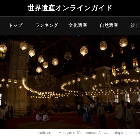
世界遺産オンラインガイド
トップ
ランキング
文化遺産
自然遺産
複合
photo credit:
Mosque of Muhammad Ali
via
photopin
(license)