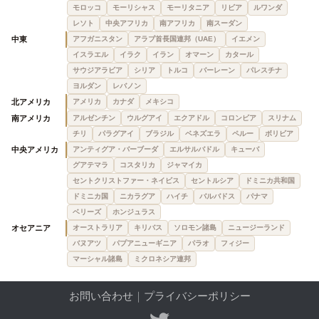
モロッコ
モーリシャス
モーリタニア
リビア
ルワンダ
レソト
中央アフリカ
南アフリカ
南スーダン
中東
アフガニスタン
アラブ首長国連邦（UAE）
イエメン
イスラエル
イラク
イラン
オマーン
カタール
サウジアラビア
シリア
トルコ
バーレーン
パレスチナ
ヨルダン
レバノン
北アメリカ
アメリカ
カナダ
メキシコ
南アメリカ
アルゼンチン
ウルグアイ
エクアドル
コロンビア
スリナム
チリ
パラグアイ
ブラジル
ベネズエラ
ペルー
ボリビア
中央アメリカ
アンティグア・バーブーダ
エルサルバドル
キューバ
グアテマラ
コスタリカ
ジャマイカ
セントクリストファー・ネイビス
セントルシア
ドミニカ共和国
ドミニカ国
ニカラグア
ハイチ
バルバドス
パナマ
ベリーズ
ホンジュラス
オセアニア
オーストラリア
キリバス
ソロモン諸島
ニュージーランド
バヌアツ
パプアニューギニア
パラオ
フィジー
マーシャル諸島
ミクロネシア連邦
お問い合わせ
｜
プライバシーポリシー