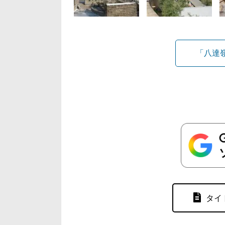
「八達
タイ