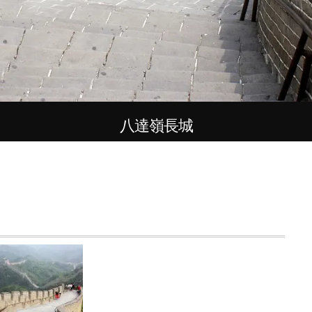
八達嶺長城