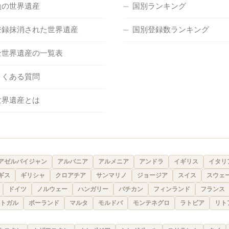
負の世界遺産
国別ランキング
登録抹消された世界遺産
国別登録数ランキング
全世界遺産の一覧表
よくある質問
世界遺産とは
アゼルバイジャン
アルバニア
アルメニア
アンドラ
イギリス
イタリ
ギス
ギリシャ
クロアチア
サンマリノ
ジョージア
スイス
スウェ
ドイツ
ノルウェー
ハンガリー
バチカン
フィンランド
フランス
トガル
ポーランド
マルタ
モルドバ
モンテネグロ
ラトビア
リト