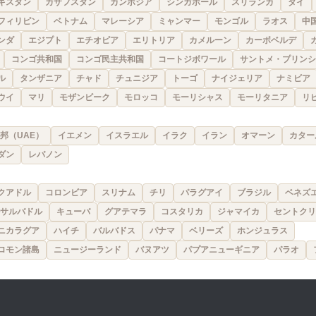
キスタン
カザフスタン
カンボジア
シンガポール
スリランカ
タイ
フィリピン
ベトナム
マレーシア
ミャンマー
モンゴル
ラオス
中
ンダ
エジプト
エチオピア
エリトリア
カメルーン
カーボベルデ
コンゴ共和国
コンゴ民主共和国
コートジボワール
サントメ・プリンシ
ル
タンザニア
チャド
チュニジア
トーゴ
ナイジェリア
ナミビア
ウイ
マリ
モザンビーク
モロッコ
モーリシャス
モーリタニア
リ
邦（UAE）
イエメン
イスラエル
イラク
イラン
オマーン
カター
ダン
レバノン
クアドル
コロンビア
スリナム
チリ
パラグアイ
ブラジル
ベネズ
サルバドル
キューバ
グアテマラ
コスタリカ
ジャマイカ
セントクリ
ニカラグア
ハイチ
バルバドス
パナマ
ベリーズ
ホンジュラス
ロモン諸島
ニュージーランド
バヌアツ
パプアニューギニア
パラオ