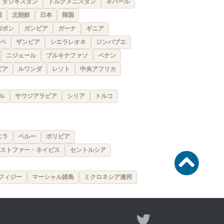
タジキスタン
トルクメニスタン
ネパール
国
北朝鮮
日本
韓国
ガボン
ガンビア
ガーナ
ギニア
ペ
ザンビア
シエラレオネ
ジンバブエ
ニジェール
ブルキナファソ
ベナン
ビア
ルワンダ
レソト
中央アフリカ
ル
サウジアラビア
シリア
トルコ
エラ
ペルー
ボリビア
ストファー・ネイビス
セントルシア
フィジー
マーシャル諸島
ミクロネシア連邦