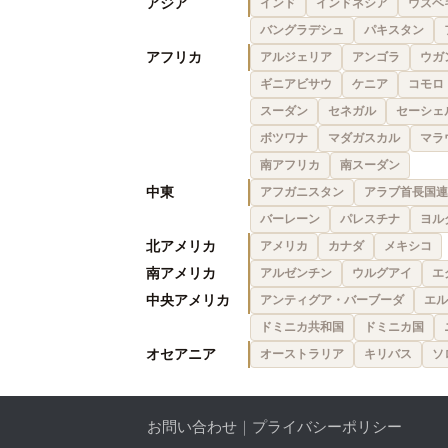
アジア
インド
インドネシア
ウズベ
バングラデシュ
パキスタン
アフリカ
アルジェリア
アンゴラ
ウガ
ギニアビサウ
ケニア
コモロ
スーダン
セネガル
セーシェ
ボツワナ
マダガスカル
マラ
南アフリカ
南スーダン
中東
アフガニスタン
アラブ首長国連
バーレーン
パレスチナ
ヨル
北アメリカ
アメリカ
カナダ
メキシコ
南アメリカ
アルゼンチン
ウルグアイ
エ
中央アメリカ
アンティグア・バーブーダ
エル
ドミニカ共和国
ドミニカ国
オセアニア
オーストラリア
キリバス
ソ
お問い合わせ
｜
プライバシーポリシー