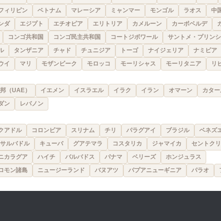
フィリピン
ベトナム
マレーシア
ミャンマー
モンゴル
ラオス
中
ンダ
エジプト
エチオピア
エリトリア
カメルーン
カーボベルデ
コンゴ共和国
コンゴ民主共和国
コートジボワール
サントメ・プリンシ
ル
タンザニア
チャド
チュニジア
トーゴ
ナイジェリア
ナミビア
ウイ
マリ
モザンビーク
モロッコ
モーリシャス
モーリタニア
リ
邦（UAE）
イエメン
イスラエル
イラク
イラン
オマーン
カター
ダン
レバノン
クアドル
コロンビア
スリナム
チリ
パラグアイ
ブラジル
ベネズ
サルバドル
キューバ
グアテマラ
コスタリカ
ジャマイカ
セントクリ
ニカラグア
ハイチ
バルバドス
パナマ
ベリーズ
ホンジュラス
ロモン諸島
ニュージーランド
バヌアツ
パプアニューギニア
パラオ