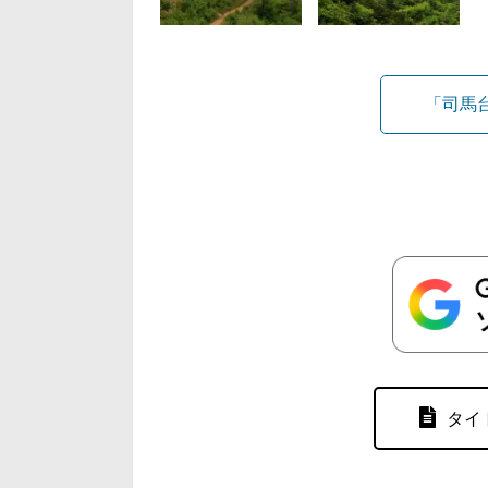
「司馬
タイ