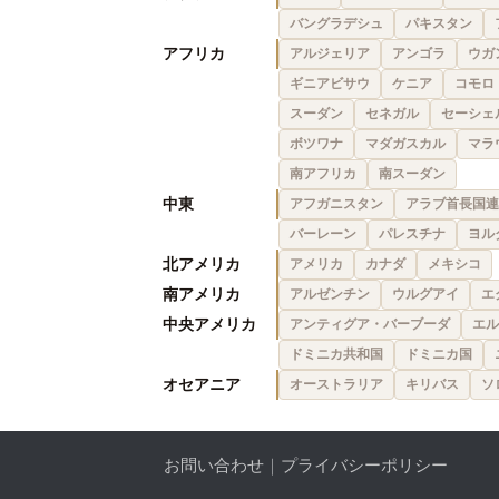
バングラデシュ
パキスタン
アフリカ
アルジェリア
アンゴラ
ウガ
ギニアビサウ
ケニア
コモロ
スーダン
セネガル
セーシェ
ボツワナ
マダガスカル
マラ
南アフリカ
南スーダン
中東
アフガニスタン
アラブ首長国連
バーレーン
パレスチナ
ヨル
北アメリカ
アメリカ
カナダ
メキシコ
南アメリカ
アルゼンチン
ウルグアイ
エ
中央アメリカ
アンティグア・バーブーダ
エル
ドミニカ共和国
ドミニカ国
オセアニア
オーストラリア
キリバス
ソ
お問い合わせ
｜
プライバシーポリシー