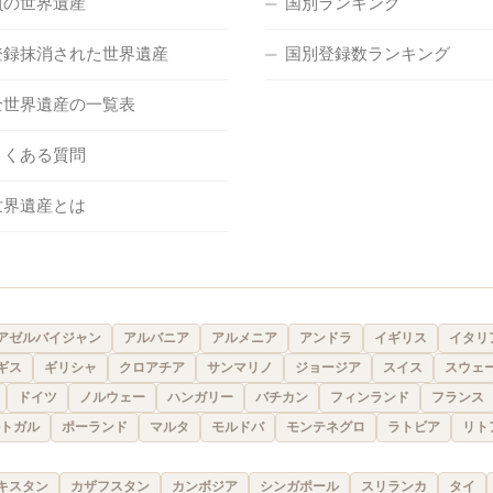
負の世界遺産
国別ランキング
登録抹消された世界遺産
国別登録数ランキング
全世界遺産の一覧表
よくある質問
世界遺産とは
アゼルバイジャン
アルバニア
アルメニア
アンドラ
イギリス
イタリ
ギス
ギリシャ
クロアチア
サンマリノ
ジョージア
スイス
スウェ
ドイツ
ノルウェー
ハンガリー
バチカン
フィンランド
フランス
トガル
ポーランド
マルタ
モルドバ
モンテネグロ
ラトビア
リト
キスタン
カザフスタン
カンボジア
シンガポール
スリランカ
タイ