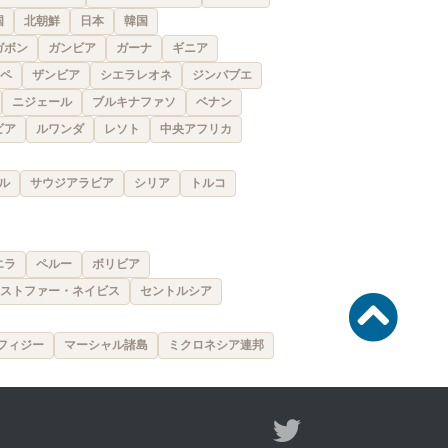
国
北朝鮮
日本
韓国
ガボン
ガンビア
ガーナ
ギニア
ペ
ザンビア
シエラレオネ
ジンバブエ
ニジェール
ブルキナファソ
ベナン
ビア
ルワンダ
レソト
中央アフリカ
ル
サウジアラビア
シリア
トルコ
エラ
ペルー
ボリビア
ストファー・ネイビス
セントルシア
フィジー
マーシャル諸島
ミクロネシア連邦