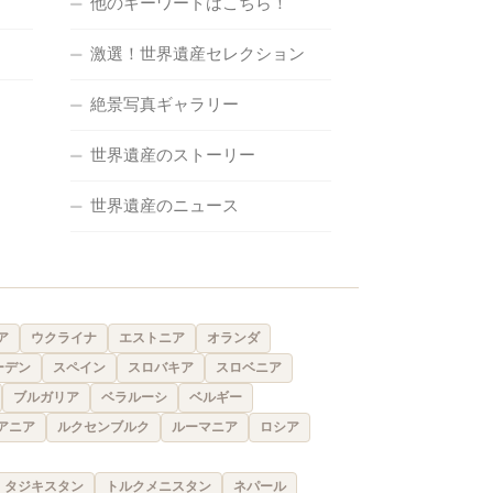
他のキーワードはこちら！
激選！世界遺産セレクション
絶景写真ギャラリー
世界遺産のストーリー
世界遺産のニュース
ア
ウクライナ
エストニア
オランダ
ーデン
スペイン
スロバキア
スロベニア
ブルガリア
ベラルーシ
ベルギー
アニア
ルクセンブルク
ルーマニア
ロシア
タジキスタン
トルクメニスタン
ネパール