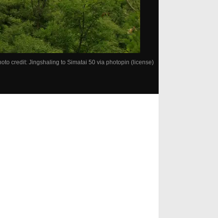
oto credit:
Jingshaling to Simatai 50
via
photopin
(license)