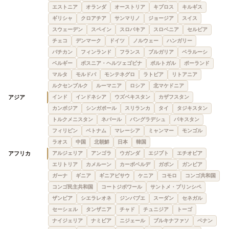
エストニア
オランダ
オーストリア
キプロス
キルギス
ギリシャ
クロアチア
サンマリノ
ジョージア
スイス
スウェーデン
スペイン
スロバキア
スロベニア
セルビア
チェコ
デンマーク
ドイツ
ノルウェー
ハンガリー
バチカン
フィンランド
フランス
ブルガリア
ベラルーシ
ベルギー
ボスニア・ヘルツェゴビナ
ポルトガル
ポーランド
マルタ
モルドバ
モンテネグロ
ラトビア
リトアニア
ルクセンブルク
ルーマニア
ロシア
北マケドニア
アジア
インド
インドネシア
ウズベキスタン
カザフスタン
カンボジア
シンガポール
スリランカ
タイ
タジキスタン
トルクメニスタン
ネパール
バングラデシュ
パキスタン
フィリピン
ベトナム
マレーシア
ミャンマー
モンゴル
ラオス
中国
北朝鮮
日本
韓国
アフリカ
アルジェリア
アンゴラ
ウガンダ
エジプト
エチオピア
エリトリア
カメルーン
カーボベルデ
ガボン
ガンビア
ガーナ
ギニア
ギニアビサウ
ケニア
コモロ
コンゴ共和国
コンゴ民主共和国
コートジボワール
サントメ・プリンシペ
ザンビア
シエラレオネ
ジンバブエ
スーダン
セネガル
セーシェル
タンザニア
チャド
チュニジア
トーゴ
ナイジェリア
ナミビア
ニジェール
ブルキナファソ
ベナン