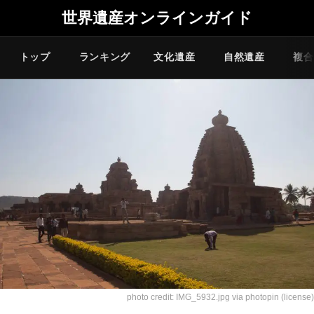
世界遺産オンラインガイド
トップ
ランキング
文化遺産
自然遺産
複合
photo credit:
IMG_5932.jpg
via
photopin
(license)