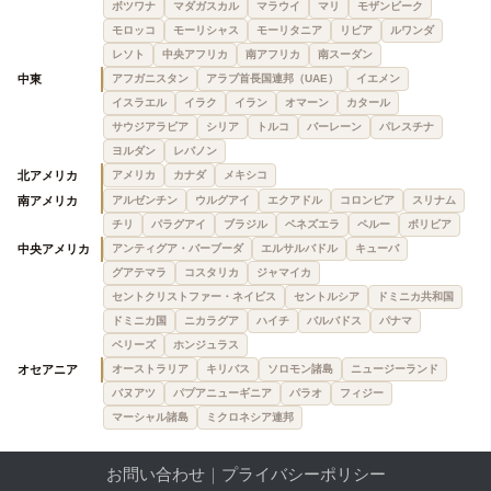
ボツワナ
マダガスカル
マラウイ
マリ
モザンビーク
モロッコ
モーリシャス
モーリタニア
リビア
ルワンダ
レソト
中央アフリカ
南アフリカ
南スーダン
中東
アフガニスタン
アラブ首長国連邦（UAE）
イエメン
イスラエル
イラク
イラン
オマーン
カタール
サウジアラビア
シリア
トルコ
バーレーン
パレスチナ
ヨルダン
レバノン
北アメリカ
アメリカ
カナダ
メキシコ
南アメリカ
アルゼンチン
ウルグアイ
エクアドル
コロンビア
スリナム
チリ
パラグアイ
ブラジル
ベネズエラ
ペルー
ボリビア
中央アメリカ
アンティグア・バーブーダ
エルサルバドル
キューバ
グアテマラ
コスタリカ
ジャマイカ
セントクリストファー・ネイビス
セントルシア
ドミニカ共和国
ドミニカ国
ニカラグア
ハイチ
バルバドス
パナマ
ベリーズ
ホンジュラス
オセアニア
オーストラリア
キリバス
ソロモン諸島
ニュージーランド
バヌアツ
パプアニューギニア
パラオ
フィジー
マーシャル諸島
ミクロネシア連邦
お問い合わせ
｜
プライバシーポリシー