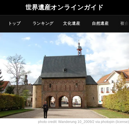
世界遺産オンラインガイド
トップ
ランキング
文化遺産
自然遺産
複合
photo credit:
Wanderung 10_2009/2
via
photopin
(license)