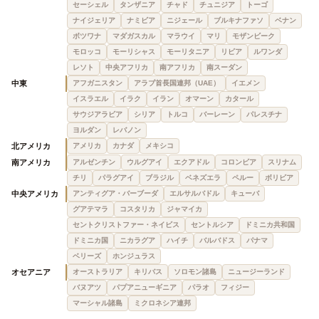
セーシェル
タンザニア
チャド
チュニジア
トーゴ
ナイジェリア
ナミビア
ニジェール
ブルキナファソ
ベナン
ボツワナ
マダガスカル
マラウイ
マリ
モザンビーク
モロッコ
モーリシャス
モーリタニア
リビア
ルワンダ
レソト
中央アフリカ
南アフリカ
南スーダン
中東
アフガニスタン
アラブ首長国連邦（UAE）
イエメン
イスラエル
イラク
イラン
オマーン
カタール
サウジアラビア
シリア
トルコ
バーレーン
パレスチナ
ヨルダン
レバノン
北アメリカ
アメリカ
カナダ
メキシコ
南アメリカ
アルゼンチン
ウルグアイ
エクアドル
コロンビア
スリナム
チリ
パラグアイ
ブラジル
ベネズエラ
ペルー
ボリビア
中央アメリカ
アンティグア・バーブーダ
エルサルバドル
キューバ
グアテマラ
コスタリカ
ジャマイカ
セントクリストファー・ネイビス
セントルシア
ドミニカ共和国
ドミニカ国
ニカラグア
ハイチ
バルバドス
パナマ
ベリーズ
ホンジュラス
オセアニア
オーストラリア
キリバス
ソロモン諸島
ニュージーランド
バヌアツ
パプアニューギニア
パラオ
フィジー
マーシャル諸島
ミクロネシア連邦