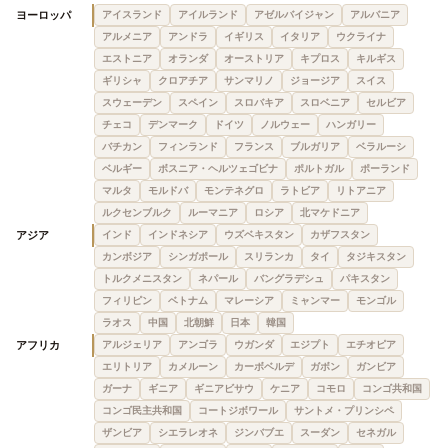
ヨーロッパ
アイスランド
アイルランド
アゼルバイジャン
アルバニア
アルメニア
アンドラ
イギリス
イタリア
ウクライナ
エストニア
オランダ
オーストリア
キプロス
キルギス
ギリシャ
クロアチア
サンマリノ
ジョージア
スイス
スウェーデン
スペイン
スロバキア
スロベニア
セルビア
チェコ
デンマーク
ドイツ
ノルウェー
ハンガリー
バチカン
フィンランド
フランス
ブルガリア
ベラルーシ
ベルギー
ボスニア・ヘルツェゴビナ
ポルトガル
ポーランド
マルタ
モルドバ
モンテネグロ
ラトビア
リトアニア
ルクセンブルク
ルーマニア
ロシア
北マケドニア
アジア
インド
インドネシア
ウズベキスタン
カザフスタン
カンボジア
シンガポール
スリランカ
タイ
タジキスタン
トルクメニスタン
ネパール
バングラデシュ
パキスタン
フィリピン
ベトナム
マレーシア
ミャンマー
モンゴル
ラオス
中国
北朝鮮
日本
韓国
アフリカ
アルジェリア
アンゴラ
ウガンダ
エジプト
エチオピア
エリトリア
カメルーン
カーボベルデ
ガボン
ガンビア
ガーナ
ギニア
ギニアビサウ
ケニア
コモロ
コンゴ共和国
コンゴ民主共和国
コートジボワール
サントメ・プリンシペ
ザンビア
シエラレオネ
ジンバブエ
スーダン
セネガル