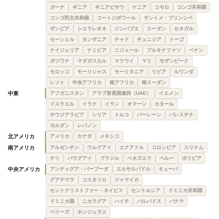
ガーナ
ギニア
ギニアビサウ
ケニア
コモロ
コンゴ共和国
コンゴ民主共和国
コートジボワール
サントメ・プリンシペ
ザンビア
シエラレオネ
ジンバブエ
スーダン
セネガル
セーシェル
タンザニア
チャド
チュニジア
トーゴ
ナイジェリア
ナミビア
ニジェール
ブルキナファソ
ベナン
ボツワナ
マダガスカル
マラウイ
マリ
モザンビーク
モロッコ
モーリシャス
モーリタニア
リビア
ルワンダ
レソト
中央アフリカ
南アフリカ
南スーダン
中東
アフガニスタン
アラブ首長国連邦（UAE）
イエメン
イスラエル
イラク
イラン
オマーン
カタール
サウジアラビア
シリア
トルコ
バーレーン
パレスチナ
ヨルダン
レバノン
北アメリカ
アメリカ
カナダ
メキシコ
南アメリカ
アルゼンチン
ウルグアイ
エクアドル
コロンビア
スリナム
チリ
パラグアイ
ブラジル
ベネズエラ
ペルー
ボリビア
中央アメリカ
アンティグア・バーブーダ
エルサルバドル
キューバ
グアテマラ
コスタリカ
ジャマイカ
セントクリストファー・ネイビス
セントルシア
ドミニカ共和国
ドミニカ国
ニカラグア
ハイチ
バルバドス
パナマ
ベリーズ
ホンジュラス