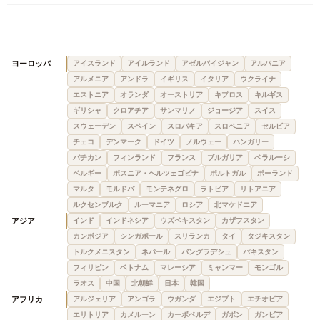
ヨーロッパ
アイスランド
アイルランド
アゼルバイジャン
アルバニア
アルメニア
アンドラ
イギリス
イタリア
ウクライナ
エストニア
オランダ
オーストリア
キプロス
キルギス
ギリシャ
クロアチア
サンマリノ
ジョージア
スイス
スウェーデン
スペイン
スロバキア
スロベニア
セルビア
チェコ
デンマーク
ドイツ
ノルウェー
ハンガリー
バチカン
フィンランド
フランス
ブルガリア
ベラルーシ
ベルギー
ボスニア・ヘルツェゴビナ
ポルトガル
ポーランド
マルタ
モルドバ
モンテネグロ
ラトビア
リトアニア
ルクセンブルク
ルーマニア
ロシア
北マケドニア
アジア
インド
インドネシア
ウズベキスタン
カザフスタン
カンボジア
シンガポール
スリランカ
タイ
タジキスタン
トルクメニスタン
ネパール
バングラデシュ
パキスタン
フィリピン
ベトナム
マレーシア
ミャンマー
モンゴル
ラオス
中国
北朝鮮
日本
韓国
アフリカ
アルジェリア
アンゴラ
ウガンダ
エジプト
エチオピア
エリトリア
カメルーン
カーボベルデ
ガボン
ガンビア