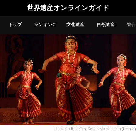
世界遺産オンラインガイド
トップ
ランキング
文化遺産
自然遺産
複合
photo credit:
Indien: Konark
via
photopin
(license)