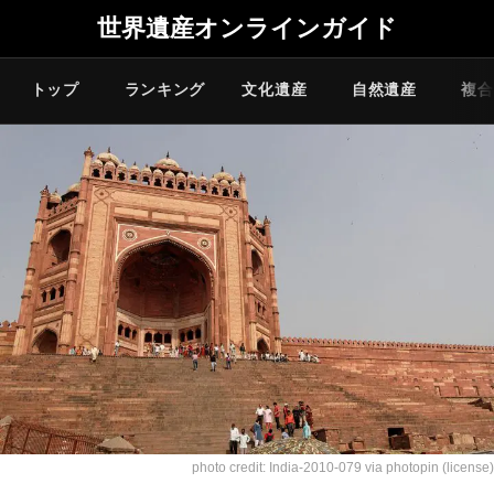
世界遺産オンラインガイド
トップ
ランキング
文化遺産
自然遺産
複合
photo credit:
India-2010-079
via
photopin
(license)