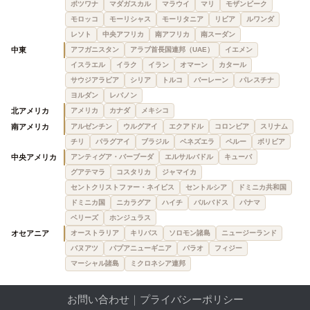
ボツワナ
マダガスカル
マラウイ
マリ
モザンビーク
モロッコ
モーリシャス
モーリタニア
リビア
ルワンダ
レソト
中央アフリカ
南アフリカ
南スーダン
中東
アフガニスタン
アラブ首長国連邦（UAE）
イエメン
イスラエル
イラク
イラン
オマーン
カタール
サウジアラビア
シリア
トルコ
バーレーン
パレスチナ
ヨルダン
レバノン
北アメリカ
アメリカ
カナダ
メキシコ
南アメリカ
アルゼンチン
ウルグアイ
エクアドル
コロンビア
スリナム
チリ
パラグアイ
ブラジル
ベネズエラ
ペルー
ボリビア
中央アメリカ
アンティグア・バーブーダ
エルサルバドル
キューバ
グアテマラ
コスタリカ
ジャマイカ
セントクリストファー・ネイビス
セントルシア
ドミニカ共和国
ドミニカ国
ニカラグア
ハイチ
バルバドス
パナマ
ベリーズ
ホンジュラス
オセアニア
オーストラリア
キリバス
ソロモン諸島
ニュージーランド
バヌアツ
パプアニューギニア
パラオ
フィジー
マーシャル諸島
ミクロネシア連邦
お問い合わせ
｜
プライバシーポリシー