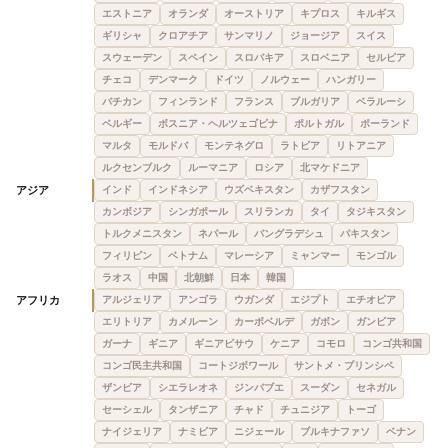
エストニア
オランダ
オーストリア
キプロス
キルギス
ギリシャ
クロアチア
サンマリノ
ジョージア
スイス
スウェーデン
スペイン
スロバキア
スロベニア
セルビア
チェコ
デンマーク
ドイツ
ノルウェー
ハンガリー
バチカン
フィンランド
フランス
ブルガリア
ベラルーシ
ベルギー
ボスニア・ヘルツェゴビナ
ポルトガル
ポーランド
マルタ
モルドバ
モンテネグロ
ラトビア
リトアニア
ルクセンブルク
ルーマニア
ロシア
北マケドニア
アジア
インド
インドネシア
ウズベキスタン
カザフスタン
カンボジア
シンガポール
スリランカ
タイ
タジキスタン
トルクメニスタン
ネパール
バングラデシュ
パキスタン
フィリピン
ベトナム
マレーシア
ミャンマー
モンゴル
ラオス
中国
北朝鮮
日本
韓国
アフリカ
アルジェリア
アンゴラ
ウガンダ
エジプト
エチオピア
エリトリア
カメルーン
カーボベルデ
ガボン
ガンビア
ガーナ
ギニア
ギニアビサウ
ケニア
コモロ
コンゴ共和国
コンゴ民主共和国
コートジボワール
サントメ・プリンシペ
ザンビア
シエラレオネ
ジンバブエ
スーダン
セネガル
セーシェル
タンザニア
チャド
チュニジア
トーゴ
ナイジェリア
ナミビア
ニジェール
ブルキナファソ
ベナン