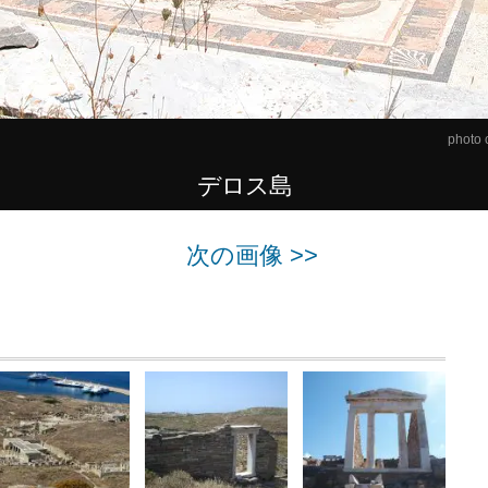
photo 
デロス島
次の画像 >>