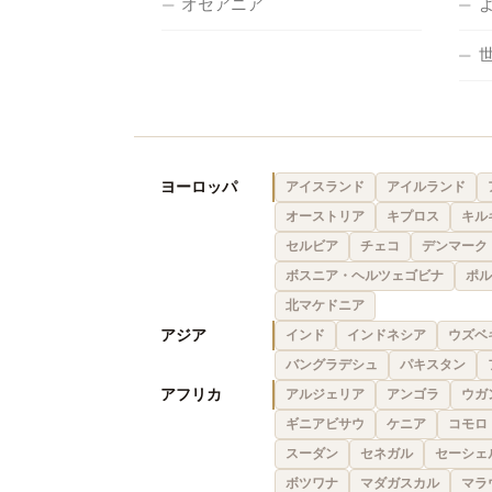
オセアニア
ヨーロッパ
アイスランド
アイルランド
オーストリア
キプロス
キル
セルビア
チェコ
デンマーク
ボスニア・ヘルツェゴビナ
ポル
北マケドニア
アジア
インド
インドネシア
ウズベ
バングラデシュ
パキスタン
アフリカ
アルジェリア
アンゴラ
ウガ
ギニアビサウ
ケニア
コモロ
スーダン
セネガル
セーシェ
ボツワナ
マダガスカル
マラ