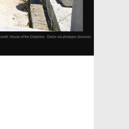
credit:
House of the Dolphins - Delos
via
photopin
(license)