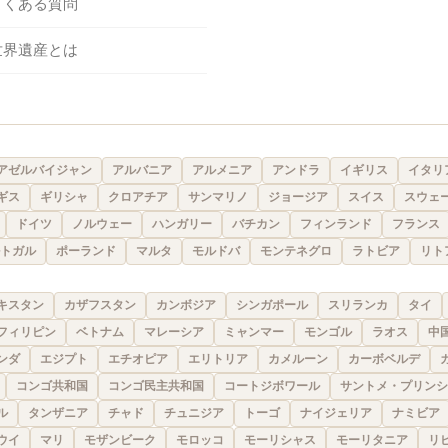
よくある質問
世界遺産とは
アゼルバイジャン
アルバニア
アルメニア
アンドラ
イギリス
イタリ
ギス
ギリシャ
クロアチア
サンマリノ
ジョージア
スイス
スウェ
ドイツ
ノルウェー
ハンガリー
バチカン
フィンランド
フランス
トガル
ポーランド
マルタ
モルドバ
モンテネグロ
ラトビア
リト
キスタン
カザフスタン
カンボジア
シンガポール
スリランカ
タイ
フィリピン
ベトナム
マレーシア
ミャンマー
モンゴル
ラオス
中
ンダ
エジプト
エチオピア
エリトリア
カメルーン
カーボベルデ
コンゴ共和国
コンゴ民主共和国
コートジボワール
サントメ・プリンシ
ル
タンザニア
チャド
チュニジア
トーゴ
ナイジェリア
ナミビア
ウイ
マリ
モザンビーク
モロッコ
モーリシャス
モーリタニア
リ