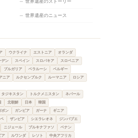
世界遺産のストーリー
世界遺産のニュース
ア
ウクライナ
エストニア
オランダ
ーデン
スペイン
スロバキア
スロベニア
ブルガリア
ベラルーシ
ベルギー
アニア
ルクセンブルク
ルーマニア
ロシア
タジキスタン
トルクメニスタン
ネパール
国
北朝鮮
日本
韓国
ガボン
ガンビア
ガーナ
ギニア
ペ
ザンビア
シエラレオネ
ジンバブエ
ニジェール
ブルキナファソ
ベナン
ビア
ルワンダ
レソト
中央アフリカ