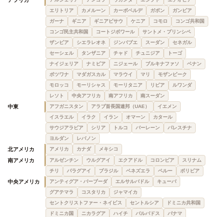
エリトリア
カメルーン
カーボベルデ
ガボン
ガンビア
ガーナ
ギニア
ギニアビサウ
ケニア
コモロ
コンゴ共和国
コンゴ民主共和国
コートジボワール
サントメ・プリンシペ
ザンビア
シエラレオネ
ジンバブエ
スーダン
セネガル
セーシェル
タンザニア
チャド
チュニジア
トーゴ
ナイジェリア
ナミビア
ニジェール
ブルキナファソ
ベナン
ボツワナ
マダガスカル
マラウイ
マリ
モザンビーク
モロッコ
モーリシャス
モーリタニア
リビア
ルワンダ
レソト
中央アフリカ
南アフリカ
南スーダン
中東
アフガニスタン
アラブ首長国連邦（UAE）
イエメン
イスラエル
イラク
イラン
オマーン
カタール
サウジアラビア
シリア
トルコ
バーレーン
パレスチナ
ヨルダン
レバノン
北アメリカ
アメリカ
カナダ
メキシコ
南アメリカ
アルゼンチン
ウルグアイ
エクアドル
コロンビア
スリナム
チリ
パラグアイ
ブラジル
ベネズエラ
ペルー
ボリビア
中央アメリカ
アンティグア・バーブーダ
エルサルバドル
キューバ
グアテマラ
コスタリカ
ジャマイカ
セントクリストファー・ネイビス
セントルシア
ドミニカ共和国
ドミニカ国
ニカラグア
ハイチ
バルバドス
パナマ