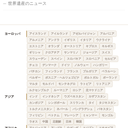
世界遺産のニュース
ヨーロッパ
アイスランド
アイルランド
アゼルバイジャン
アルバニア
アルメニア
アンドラ
イギリス
イタリア
ウクライナ
エストニア
オランダ
オーストリア
キプロス
キルギス
ギリシャ
クロアチア
サンマリノ
ジョージア
スイス
スウェーデン
スペイン
スロバキア
スロベニア
セルビア
チェコ
デンマーク
ドイツ
ノルウェー
ハンガリー
バチカン
フィンランド
フランス
ブルガリア
ベラルーシ
ベルギー
ボスニア・ヘルツェゴビナ
ポルトガル
ポーランド
マルタ
モルドバ
モンテネグロ
ラトビア
リトアニア
ルクセンブルク
ルーマニア
ロシア
北マケドニア
アジア
インド
インドネシア
ウズベキスタン
カザフスタン
カンボジア
シンガポール
スリランカ
タイ
タジキスタン
トルクメニスタン
ネパール
バングラデシュ
パキスタン
フィリピン
ベトナム
マレーシア
ミャンマー
モンゴル
ラオス
中国
北朝鮮
日本
韓国
アフリカ
アルジェリア
アンゴラ
ウガンダ
エジプト
エチオピア