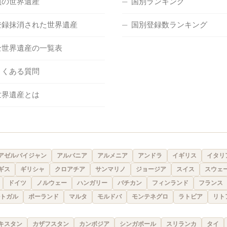
負の世界遺産
国別ランキング
登録抹消された世界遺産
国別登録数ランキング
全世界遺産の一覧表
よくある質問
世界遺産とは
アゼルバイジャン
アルバニア
アルメニア
アンドラ
イギリス
イタリ
ギス
ギリシャ
クロアチア
サンマリノ
ジョージア
スイス
スウェ
ドイツ
ノルウェー
ハンガリー
バチカン
フィンランド
フランス
トガル
ポーランド
マルタ
モルドバ
モンテネグロ
ラトビア
リト
キスタン
カザフスタン
カンボジア
シンガポール
スリランカ
タイ