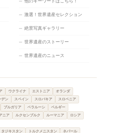
他のキーワードはこちら！
激選！世界遺産セレクション
絶景写真ギャラリー
世界遺産のストーリー
世界遺産のニュース
ア
ウクライナ
エストニア
オランダ
ーデン
スペイン
スロバキア
スロベニア
ブルガリア
ベラルーシ
ベルギー
アニア
ルクセンブルク
ルーマニア
ロシア
タジキスタン
トルクメニスタン
ネパール