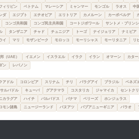
フィリピン
ベトナム
マレーシア
ミャンマー
モンゴル
ラオス
中
ンダ
エジプト
エチオピア
エリトリア
カメルーン
カーボベルデ
コンゴ共和国
コンゴ民主共和国
コートジボワール
サントメ・プリンシ
ル
タンザニア
チャド
チュニジア
トーゴ
ナイジェリア
ナミビア
ウイ
マリ
モザンビーク
モロッコ
モーリシャス
モーリタニア
リ
邦（UAE）
イエメン
イスラエル
イラク
イラン
オマーン
カター
ダン
レバノン
クアドル
コロンビア
スリナム
チリ
パラグアイ
ブラジル
ベネズ
サルバドル
キューバ
グアテマラ
コスタリカ
ジャマイカ
セントクリ
ニカラグア
ハイチ
バルバドス
パナマ
ベリーズ
ホンジュラス
ロモン諸島
ニュージーランド
バヌアツ
パプアニューギニア
パラオ