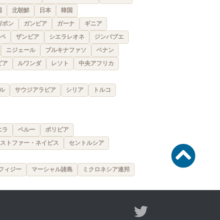
国
北朝鮮
日本
韓国
ガボン
ガンビア
ガーナ
ギニア
ペ
ザンビア
シエラレオネ
ジンバブエ
ニジェール
ブルキナファソ
ベナン
ビア
ルワンダ
レソト
中央アフリカ
ル
サウジアラビア
シリア
トルコ
エラ
ペルー
ボリビア
ストファー・ネイビス
セントルシア
フィジー
マーシャル諸島
ミクロネシア連邦