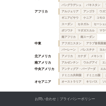
バングラデシュ
パキスタン
アフリカ
アルジェリア
アンゴラ
ウガ
ギニアビサウ
ケニア
コモロ
スーダン
セネガル
セーシェ
ボツワナ
マダガスカル
マラ
南アフリカ
南スーダン
中東
アフガニスタン
アラブ首長国連
バーレーン
パレスチナ
ヨル
北アメリカ
アメリカ
カナダ
メキシコ
南アメリカ
アルゼンチン
ウルグアイ
エ
中央アメリカ
アンティグア・バーブーダ
エル
ドミニカ共和国
ドミニカ国
オセアニア
オーストラリア
キリバス
ソ
お問い合わせ
｜
プライバシーポリシー