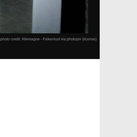
photo credit:
Allemagne - Falkenlust
via
photopin
(license)