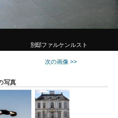
別邸ファルケンルスト
次の画像 >>
の写真