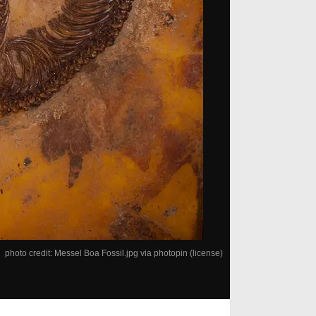
photo credit:
Messel Boa Fossil.jpg
via
photopin
(license)