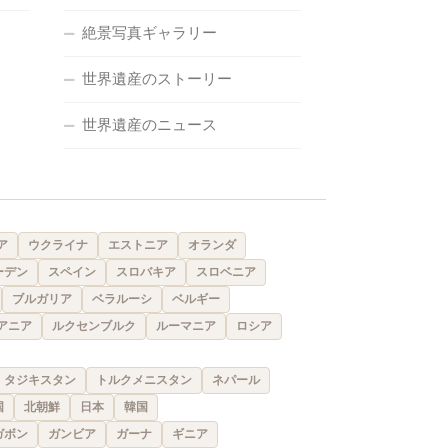
絶景写真ギャラリー
世界遺産のストーリー
世界遺産のニュース
ア
ウクライナ
エストニア
オランダ
ーデン
スペイン
スロバキア
スロベニア
ブルガリア
ベラルーシ
ベルギー
アニア
ルクセンブルク
ルーマニア
ロシア
タジキスタン
トルクメニスタン
ネパール
国
北朝鮮
日本
韓国
ガボン
ガンビア
ガーナ
ギニア