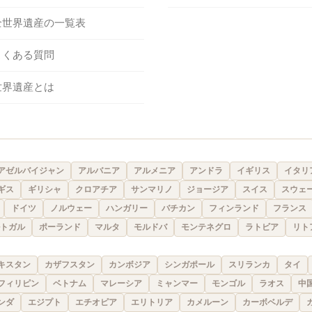
全世界遺産の一覧表
よくある質問
世界遺産とは
アゼルバイジャン
アルバニア
アルメニア
アンドラ
イギリス
イタリ
ギス
ギリシャ
クロアチア
サンマリノ
ジョージア
スイス
スウェ
ドイツ
ノルウェー
ハンガリー
バチカン
フィンランド
フランス
トガル
ポーランド
マルタ
モルドバ
モンテネグロ
ラトビア
リト
キスタン
カザフスタン
カンボジア
シンガポール
スリランカ
タイ
フィリピン
ベトナム
マレーシア
ミャンマー
モンゴル
ラオス
中
ンダ
エジプト
エチオピア
エリトリア
カメルーン
カーボベルデ