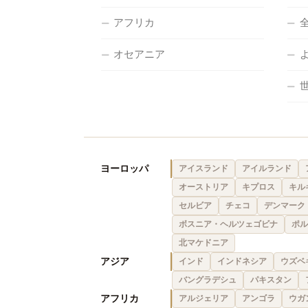
アフリカ
オセアニア
ヨーロッパ
アイスランド
アイルランド
オーストリア
キプロス
キル
セルビア
チェコ
デンマーク
ボスニア・ヘルツェゴビナ
ポル
北マケドニア
アジア
インド
インドネシア
ウズベ
バングラデシュ
パキスタン
アフリカ
アルジェリア
アンゴラ
ウガ