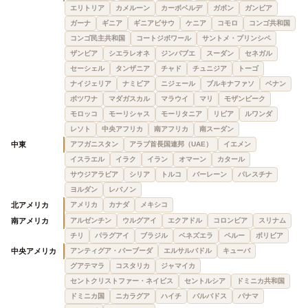
エリトリア
カメルーン
カーボベルデ
ガボン
ガンビア
ガーナ
ギニア
ギニアビサウ
ケニア
コモロ
コンゴ共和国
コンゴ民主共和国
コートジボワール
サントメ・プリンシペ
ザンビア
シエラレオネ
ジンバブエ
スーダン
セネガル
セーシェル
タンザニア
チャド
チュニジア
トーゴ
ナイジェリア
ナミビア
ニジェール
ブルキナファソ
ベナン
ボツワナ
マダガスカル
マラウイ
マリ
モザンビーク
モロッコ
モーリシャス
モーリタニア
リビア
ルワンダ
レソト
中央アフリカ
南アフリカ
南スーダン
中東
アフガニスタン
アラブ首長国連邦（UAE）
イエメン
イスラエル
イラク
イラン
オマーン
カタール
サウジアラビア
シリア
トルコ
バーレーン
パレスチナ
ヨルダン
レバノン
北アメリカ
アメリカ
カナダ
メキシコ
南アメリカ
アルゼンチン
ウルグアイ
エクアドル
コロンビア
スリナム
チリ
パラグアイ
ブラジル
ベネズエラ
ペルー
ボリビア
中央アメリカ
アンティグア・バーブーダ
エルサルバドル
キューバ
グアテマラ
コスタリカ
ジャマイカ
セントクリストファー・ネイビス
セントルシア
ドミニカ共和国
ドミニカ国
ニカラグア
ハイチ
バルバドス
パナマ