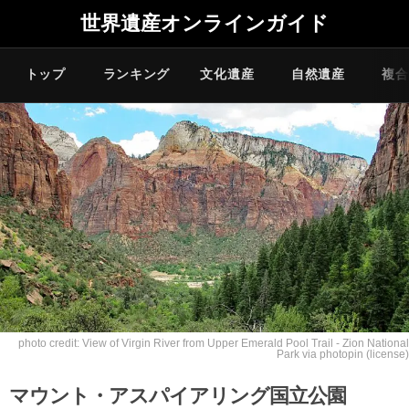
世界遺産オンラインガイド
トップ
ランキング
文化遺産
自然遺産
複合
photo credit:
View of Virgin River from Upper Emerald Pool Trail - Zion National
Park
via
photopin
(license)
マウント・アスパイアリング国立公園