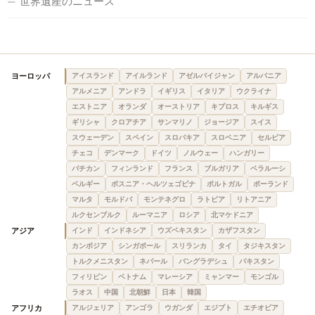
世界遺産のニュース
ヨーロッパ
アイスランド
アイルランド
アゼルバイジャン
アルバニア
アルメニア
アンドラ
イギリス
イタリア
ウクライナ
エストニア
オランダ
オーストリア
キプロス
キルギス
ギリシャ
クロアチア
サンマリノ
ジョージア
スイス
スウェーデン
スペイン
スロバキア
スロベニア
セルビア
チェコ
デンマーク
ドイツ
ノルウェー
ハンガリー
バチカン
フィンランド
フランス
ブルガリア
ベラルーシ
ベルギー
ボスニア・ヘルツェゴビナ
ポルトガル
ポーランド
マルタ
モルドバ
モンテネグロ
ラトビア
リトアニア
ルクセンブルク
ルーマニア
ロシア
北マケドニア
アジア
インド
インドネシア
ウズベキスタン
カザフスタン
カンボジア
シンガポール
スリランカ
タイ
タジキスタン
トルクメニスタン
ネパール
バングラデシュ
パキスタン
フィリピン
ベトナム
マレーシア
ミャンマー
モンゴル
ラオス
中国
北朝鮮
日本
韓国
アフリカ
アルジェリア
アンゴラ
ウガンダ
エジプト
エチオピア