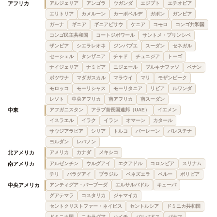
アフリカ
アルジェリア
アンゴラ
ウガンダ
エジプト
エチオピア
エリトリア
カメルーン
カーボベルデ
ガボン
ガンビア
ガーナ
ギニア
ギニアビサウ
ケニア
コモロ
コンゴ共和国
コンゴ民主共和国
コートジボワール
サントメ・プリンシペ
ザンビア
シエラレオネ
ジンバブエ
スーダン
セネガル
セーシェル
タンザニア
チャド
チュニジア
トーゴ
ナイジェリア
ナミビア
ニジェール
ブルキナファソ
ベナン
ボツワナ
マダガスカル
マラウイ
マリ
モザンビーク
モロッコ
モーリシャス
モーリタニア
リビア
ルワンダ
レソト
中央アフリカ
南アフリカ
南スーダン
中東
アフガニスタン
アラブ首長国連邦（UAE）
イエメン
イスラエル
イラク
イラン
オマーン
カタール
サウジアラビア
シリア
トルコ
バーレーン
パレスチナ
ヨルダン
レバノン
北アメリカ
アメリカ
カナダ
メキシコ
南アメリカ
アルゼンチン
ウルグアイ
エクアドル
コロンビア
スリナム
チリ
パラグアイ
ブラジル
ベネズエラ
ペルー
ボリビア
中央アメリカ
アンティグア・バーブーダ
エルサルバドル
キューバ
グアテマラ
コスタリカ
ジャマイカ
セントクリストファー・ネイビス
セントルシア
ドミニカ共和国
ドミニカ国
ニカラグア
ハイチ
バルバドス
パナマ