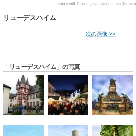
photo credit:
Drosselgasse
via
photopin
(license)
リューデスハイム
次の画像 >>
「リューデスハイム」の写真