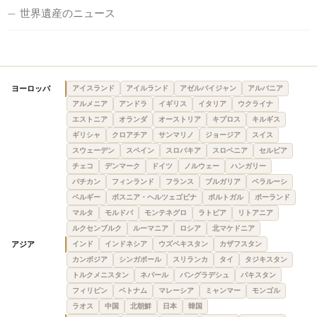
世界遺産のニュース
ヨーロッパ
アイスランド
アイルランド
アゼルバイジャン
アルバニア
アルメニア
アンドラ
イギリス
イタリア
ウクライナ
エストニア
オランダ
オーストリア
キプロス
キルギス
ギリシャ
クロアチア
サンマリノ
ジョージア
スイス
スウェーデン
スペイン
スロバキア
スロベニア
セルビア
チェコ
デンマーク
ドイツ
ノルウェー
ハンガリー
バチカン
フィンランド
フランス
ブルガリア
ベラルーシ
ベルギー
ボスニア・ヘルツェゴビナ
ポルトガル
ポーランド
マルタ
モルドバ
モンテネグロ
ラトビア
リトアニア
ルクセンブルク
ルーマニア
ロシア
北マケドニア
アジア
インド
インドネシア
ウズベキスタン
カザフスタン
カンボジア
シンガポール
スリランカ
タイ
タジキスタン
トルクメニスタン
ネパール
バングラデシュ
パキスタン
フィリピン
ベトナム
マレーシア
ミャンマー
モンゴル
ラオス
中国
北朝鮮
日本
韓国