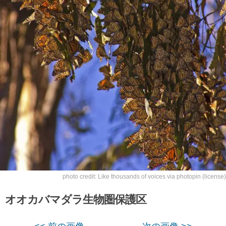
photo credit:
Like thousands of voices
via
photopin
(license)
オオカバマダラ生物圏保護区