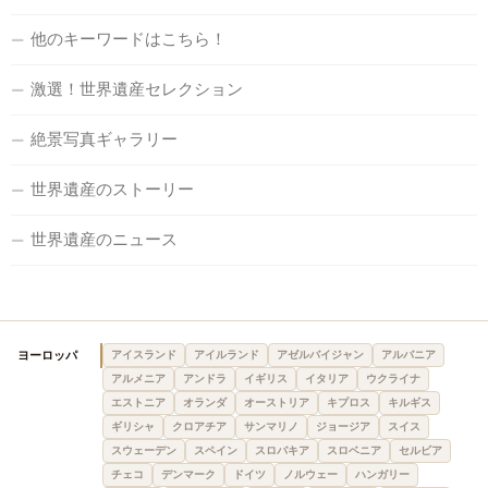
他のキーワードはこちら！
激選！世界遺産セレクション
絶景写真ギャラリー
世界遺産のストーリー
世界遺産のニュース
ヨーロッパ
アイスランド
アイルランド
アゼルバイジャン
アルバニア
アルメニア
アンドラ
イギリス
イタリア
ウクライナ
エストニア
オランダ
オーストリア
キプロス
キルギス
ギリシャ
クロアチア
サンマリノ
ジョージア
スイス
スウェーデン
スペイン
スロバキア
スロベニア
セルビア
チェコ
デンマーク
ドイツ
ノルウェー
ハンガリー