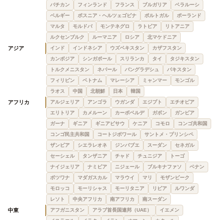
バチカン
フィンランド
フランス
ブルガリア
ベラルーシ
ベルギー
ボスニア・ヘルツェゴビナ
ポルトガル
ポーランド
マルタ
モルドバ
モンテネグロ
ラトビア
リトアニア
ルクセンブルク
ルーマニア
ロシア
北マケドニア
アジア
インド
インドネシア
ウズベキスタン
カザフスタン
カンボジア
シンガポール
スリランカ
タイ
タジキスタン
トルクメニスタン
ネパール
バングラデシュ
パキスタン
フィリピン
ベトナム
マレーシア
ミャンマー
モンゴル
ラオス
中国
北朝鮮
日本
韓国
アフリカ
アルジェリア
アンゴラ
ウガンダ
エジプト
エチオピア
エリトリア
カメルーン
カーボベルデ
ガボン
ガンビア
ガーナ
ギニア
ギニアビサウ
ケニア
コモロ
コンゴ共和国
コンゴ民主共和国
コートジボワール
サントメ・プリンシペ
ザンビア
シエラレオネ
ジンバブエ
スーダン
セネガル
セーシェル
タンザニア
チャド
チュニジア
トーゴ
ナイジェリア
ナミビア
ニジェール
ブルキナファソ
ベナン
ボツワナ
マダガスカル
マラウイ
マリ
モザンビーク
モロッコ
モーリシャス
モーリタニア
リビア
ルワンダ
レソト
中央アフリカ
南アフリカ
南スーダン
中東
アフガニスタン
アラブ首長国連邦（UAE）
イエメン