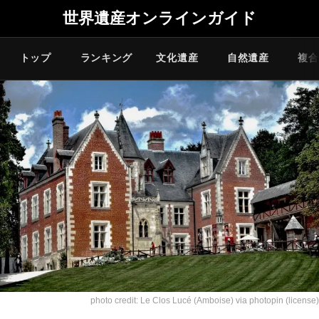
世界遺産オンラインガイド
トップ
ランキング
文化遺産
自然遺産
複合
photo credit:
Le Clos Lucé (Amboise)
via
photopin
(license)