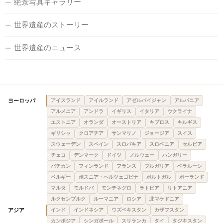
絶景写真ギャラリー
世界遺産のストーリー
世界遺産のニュース
ヨーロッパ
アイスランド
アイルランド
アゼルバイジャン
アルバニア
アルメニア
アンドラ
イギリス
イタリア
ウクライナ
エストニア
オランダ
オーストリア
キプロス
キルギス
ギリシャ
クロアチア
サンマリノ
ジョージア
スイス
スウェーデン
スペイン
スロバキア
スロベニア
セルビア
チェコ
デンマーク
ドイツ
ノルウェー
ハンガリー
バチカン
フィンランド
フランス
ブルガリア
ベラルーシ
ベルギー
ボスニア・ヘルツェゴビナ
ポルトガル
ポーランド
マルタ
モルドバ
モンテネグロ
ラトビア
リトアニア
ルクセンブルク
ルーマニア
ロシア
北マケドニア
アジア
インド
インドネシア
ウズベキスタン
カザフスタン
カンボジア
シンガポール
スリランカ
タイ
タジキスタン