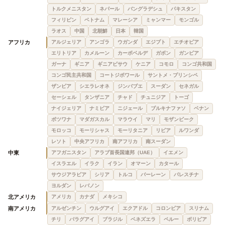
トルクメニスタン
ネパール
バングラデシュ
パキスタン
フィリピン
ベトナム
マレーシア
ミャンマー
モンゴル
ラオス
中国
北朝鮮
日本
韓国
アフリカ
アルジェリア
アンゴラ
ウガンダ
エジプト
エチオピア
エリトリア
カメルーン
カーボベルデ
ガボン
ガンビア
ガーナ
ギニア
ギニアビサウ
ケニア
コモロ
コンゴ共和国
コンゴ民主共和国
コートジボワール
サントメ・プリンシペ
ザンビア
シエラレオネ
ジンバブエ
スーダン
セネガル
セーシェル
タンザニア
チャド
チュニジア
トーゴ
ナイジェリア
ナミビア
ニジェール
ブルキナファソ
ベナン
ボツワナ
マダガスカル
マラウイ
マリ
モザンビーク
モロッコ
モーリシャス
モーリタニア
リビア
ルワンダ
レソト
中央アフリカ
南アフリカ
南スーダン
中東
アフガニスタン
アラブ首長国連邦（UAE）
イエメン
イスラエル
イラク
イラン
オマーン
カタール
サウジアラビア
シリア
トルコ
バーレーン
パレスチナ
ヨルダン
レバノン
北アメリカ
アメリカ
カナダ
メキシコ
南アメリカ
アルゼンチン
ウルグアイ
エクアドル
コロンビア
スリナム
チリ
パラグアイ
ブラジル
ベネズエラ
ペルー
ボリビア