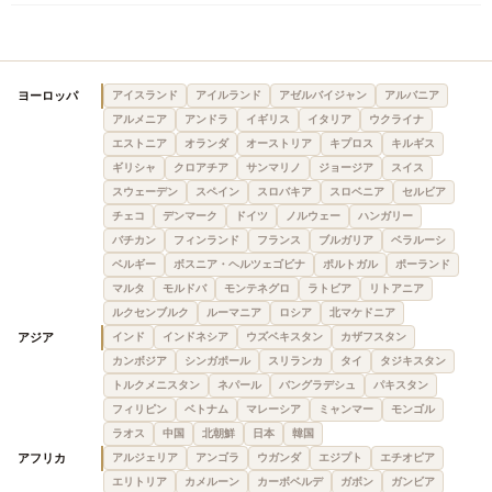
ヨーロッパ
アイスランド
アイルランド
アゼルバイジャン
アルバニア
アルメニア
アンドラ
イギリス
イタリア
ウクライナ
エストニア
オランダ
オーストリア
キプロス
キルギス
ギリシャ
クロアチア
サンマリノ
ジョージア
スイス
スウェーデン
スペイン
スロバキア
スロベニア
セルビア
チェコ
デンマーク
ドイツ
ノルウェー
ハンガリー
バチカン
フィンランド
フランス
ブルガリア
ベラルーシ
ベルギー
ボスニア・ヘルツェゴビナ
ポルトガル
ポーランド
マルタ
モルドバ
モンテネグロ
ラトビア
リトアニア
ルクセンブルク
ルーマニア
ロシア
北マケドニア
アジア
インド
インドネシア
ウズベキスタン
カザフスタン
カンボジア
シンガポール
スリランカ
タイ
タジキスタン
トルクメニスタン
ネパール
バングラデシュ
パキスタン
フィリピン
ベトナム
マレーシア
ミャンマー
モンゴル
ラオス
中国
北朝鮮
日本
韓国
アフリカ
アルジェリア
アンゴラ
ウガンダ
エジプト
エチオピア
エリトリア
カメルーン
カーボベルデ
ガボン
ガンビア