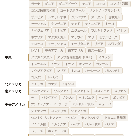
ガーナ
ギニア
ギニアビサウ
ケニア
コモロ
コンゴ共和国
コンゴ民主共和国
コートジボワール
サントメ・プリンシペ
ザンビア
シエラレオネ
ジンバブエ
スーダン
セネガル
セーシェル
タンザニア
チャド
チュニジア
トーゴ
ナイジェリア
ナミビア
ニジェール
ブルキナファソ
ベナン
ボツワナ
マダガスカル
マラウイ
マリ
モザンビーク
モロッコ
モーリシャス
モーリタニア
リビア
ルワンダ
レソト
中央アフリカ
南アフリカ
南スーダン
中東
アフガニスタン
アラブ首長国連邦（UAE）
イエメン
イスラエル
イラク
イラン
オマーン
カタール
サウジアラビア
シリア
トルコ
バーレーン
パレスチナ
ヨルダン
レバノン
北アメリカ
アメリカ
カナダ
メキシコ
南アメリカ
アルゼンチン
ウルグアイ
エクアドル
コロンビア
スリナム
チリ
パラグアイ
ブラジル
ベネズエラ
ペルー
ボリビア
中央アメリカ
アンティグア・バーブーダ
エルサルバドル
キューバ
グアテマラ
コスタリカ
ジャマイカ
セントクリストファー・ネイビス
セントルシア
ドミニカ共和国
ドミニカ国
ニカラグア
ハイチ
バルバドス
パナマ
ベリーズ
ホンジュラス