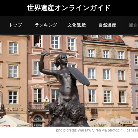
世界遺産オンラインガイド
トップ
ランキング
文化遺産
自然遺産
複合
photo credit:
Warsaw Siren
via
photopin
(license)