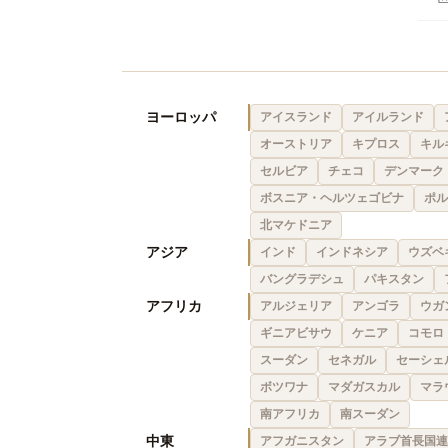
ヨーロッパ
アイスランド
アイルランド
オーストリア
キプロス
キル
セルビア
チェコ
デンマーク
ボスニア・ヘルツェゴビナ
ポル
北マケドニア
アジア
インド
インドネシア
ウズベ
バングラデシュ
パキスタン
アフリカ
アルジェリア
アンゴラ
ウガ
ギニアビサウ
ケニア
コモロ
スーダン
セネガル
セーシェ
ボツワナ
マダガスカル
マラ
南アフリカ
南スーダン
中東
アフガニスタン
アラブ首長国連