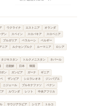
ア
ウクライナ
エストニア
オランダ
ーデン
スペイン
スロバキア
スロベニア
ブルガリア
ベラルーシ
ベルギー
アニア
ルクセンブルク
ルーマニア
ロシア
タジキスタン
トルクメニスタン
ネパール
国
北朝鮮
日本
韓国
ガボン
ガンビア
ガーナ
ギニア
ペ
ザンビア
シエラレオネ
ジンバブエ
ニジェール
ブルキナファソ
ベナン
ビア
ルワンダ
レソト
中央アフリカ
ル
サウジアラビア
シリア
トルコ