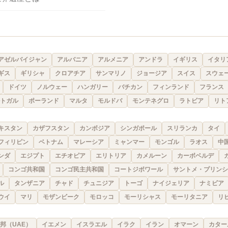
アゼルバイジャン
アルバニア
アルメニア
アンドラ
イギリス
イタリ
ギス
ギリシャ
クロアチア
サンマリノ
ジョージア
スイス
スウェ
ドイツ
ノルウェー
ハンガリー
バチカン
フィンランド
フランス
トガル
ポーランド
マルタ
モルドバ
モンテネグロ
ラトビア
リト
キスタン
カザフスタン
カンボジア
シンガポール
スリランカ
タイ
フィリピン
ベトナム
マレーシア
ミャンマー
モンゴル
ラオス
中
ンダ
エジプト
エチオピア
エリトリア
カメルーン
カーボベルデ
コンゴ共和国
コンゴ民主共和国
コートジボワール
サントメ・プリンシ
ル
タンザニア
チャド
チュニジア
トーゴ
ナイジェリア
ナミビア
ウイ
マリ
モザンビーク
モロッコ
モーリシャス
モーリタニア
リ
邦（UAE）
イエメン
イスラエル
イラク
イラン
オマーン
カター