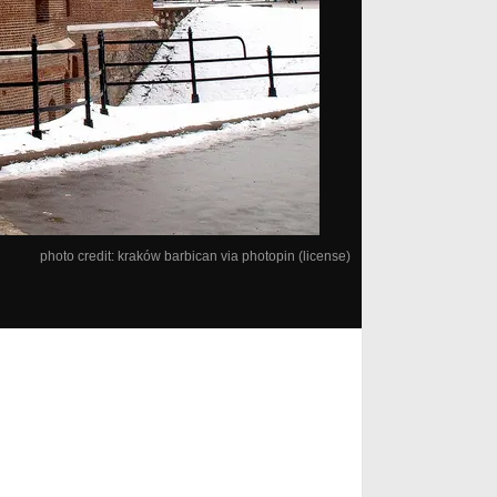
photo credit:
kraków barbican
via
photopin
(license)