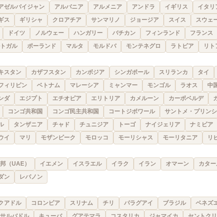
アゼルバイジャン
アルバニア
アルメニア
アンドラ
イギリス
イタリ
ギス
ギリシャ
クロアチア
サンマリノ
ジョージア
スイス
スウェ
ドイツ
ノルウェー
ハンガリー
バチカン
フィンランド
フランス
トガル
ポーランド
マルタ
モルドバ
モンテネグロ
ラトビア
リト
キスタン
カザフスタン
カンボジア
シンガポール
スリランカ
タイ
フィリピン
ベトナム
マレーシア
ミャンマー
モンゴル
ラオス
中
ンダ
エジプト
エチオピア
エリトリア
カメルーン
カーボベルデ
コンゴ共和国
コンゴ民主共和国
コートジボワール
サントメ・プリンシ
ル
タンザニア
チャド
チュニジア
トーゴ
ナイジェリア
ナミビア
ウイ
マリ
モザンビーク
モロッコ
モーリシャス
モーリタニア
リ
邦（UAE）
イエメン
イスラエル
イラク
イラン
オマーン
カター
ダン
レバノン
クアドル
コロンビア
スリナム
チリ
パラグアイ
ブラジル
ベネズ
サルバドル
キューバ
グアテマラ
コスタリカ
ジャマイカ
セントクリ