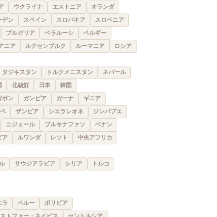
ア
ウクライナ
エストニア
オランダ
ーデン
スペイン
スロバキア
スロベニア
ブルガリア
ベラルーシ
ベルギー
アニア
ルクセンブルク
ルーマニア
ロシア
タジキスタン
トルクメニスタン
ネパール
国
北朝鮮
日本
韓国
ガボン
ガンビア
ガーナ
ギニア
ペ
ザンビア
シエラレオネ
ジンバブエ
ニジェール
ブルキナファソ
ベナン
ビア
ルワンダ
レソト
中央アフリカ
ル
サウジアラビア
シリア
トルコ
エラ
ペルー
ボリビア
ストファー・ネイビス
セントルシア