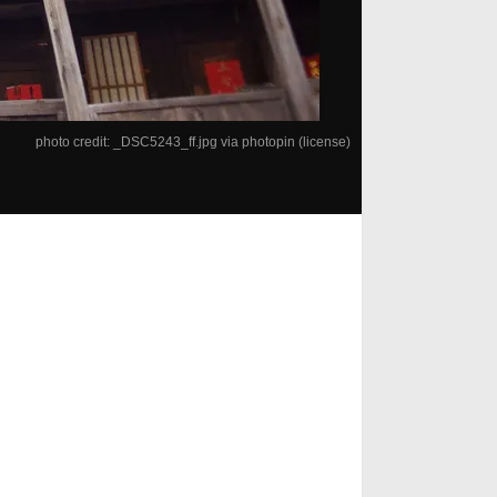
photo credit:
_DSC5243_ff.jpg
via
photopin
(license)