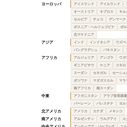
ヨーロッパ
アイスランド
アイルランド
オーストリア
キプロス
キル
セルビア
チェコ
デンマーク
ボスニア・ヘルツェゴビナ
ポル
北マケドニア
アジア
インド
インドネシア
ウズベ
バングラデシュ
パキスタン
アフリカ
アルジェリア
アンゴラ
ウガ
ギニアビサウ
ケニア
コモロ
スーダン
セネガル
セーシェ
ボツワナ
マダガスカル
マラ
南アフリカ
南スーダン
中東
アフガニスタン
アラブ首長国連
バーレーン
パレスチナ
ヨル
北アメリカ
アメリカ
カナダ
メキシコ
南アメリカ
アルゼンチン
ウルグアイ
エ
中央アメリカ
アンティグア・バーブーダ
エル