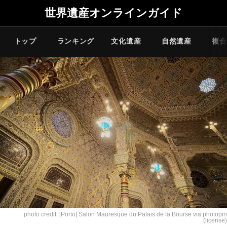
世界遺産オンラインガイド
トップ
ランキング
文化遺産
自然遺産
複合
photo credit:
[Porto] Salon Mauresque du Palais de la Bourse
via
photopin
(license)