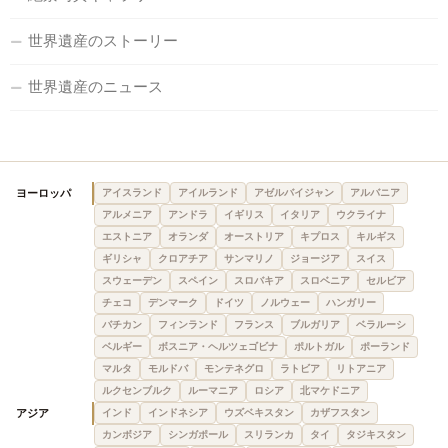
世界遺産のストーリー
世界遺産のニュース
ヨーロッパ
アイスランド
アイルランド
アゼルバイジャン
アルバニア
アルメニア
アンドラ
イギリス
イタリア
ウクライナ
エストニア
オランダ
オーストリア
キプロス
キルギス
ギリシャ
クロアチア
サンマリノ
ジョージア
スイス
スウェーデン
スペイン
スロバキア
スロベニア
セルビア
チェコ
デンマーク
ドイツ
ノルウェー
ハンガリー
バチカン
フィンランド
フランス
ブルガリア
ベラルーシ
ベルギー
ボスニア・ヘルツェゴビナ
ポルトガル
ポーランド
マルタ
モルドバ
モンテネグロ
ラトビア
リトアニア
ルクセンブルク
ルーマニア
ロシア
北マケドニア
アジア
インド
インドネシア
ウズベキスタン
カザフスタン
カンボジア
シンガポール
スリランカ
タイ
タジキスタン