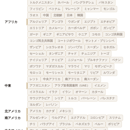
トルクメニスタン
ネパール
バングラデシュ
パキスタン
フィリピン
ベトナム
マレーシア
ミャンマー
モンゴル
ラオス
中国
北朝鮮
日本
韓国
アフリカ
アルジェリア
アンゴラ
ウガンダ
エジプト
エチオピア
エリトリア
カメルーン
カーボベルデ
ガボン
ガンビア
ガーナ
ギニア
ギニアビサウ
ケニア
コモロ
コンゴ共和国
コンゴ民主共和国
コートジボワール
サントメ・プリンシペ
ザンビア
シエラレオネ
ジンバブエ
スーダン
セネガル
セーシェル
タンザニア
チャド
チュニジア
トーゴ
ナイジェリア
ナミビア
ニジェール
ブルキナファソ
ベナン
ボツワナ
マダガスカル
マラウイ
マリ
モザンビーク
モロッコ
モーリシャス
モーリタニア
リビア
ルワンダ
レソト
中央アフリカ
南アフリカ
南スーダン
中東
アフガニスタン
アラブ首長国連邦（UAE）
イエメン
イスラエル
イラク
イラン
オマーン
カタール
サウジアラビア
シリア
トルコ
バーレーン
パレスチナ
ヨルダン
レバノン
北アメリカ
アメリカ
カナダ
メキシコ
南アメリカ
アルゼンチン
ウルグアイ
エクアドル
コロンビア
スリナム
チリ
パラグアイ
ブラジル
ベネズエラ
ペルー
ボリビア