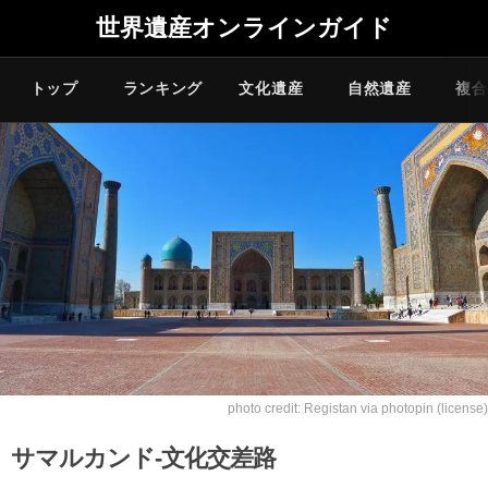
世界遺産オンラインガイド
トップ
ランキング
文化遺産
自然遺産
複合
photo credit:
Registan
via
photopin
(license)
サマルカンド-文化交差路