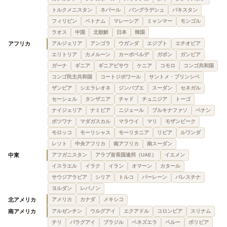
トルクメニスタン
ネパール
バングラデシュ
パキスタン
フィリピン
ベトナム
マレーシア
ミャンマー
モンゴル
ラオス
中国
北朝鮮
日本
韓国
アフリカ
アルジェリア
アンゴラ
ウガンダ
エジプト
エチオピア
エリトリア
カメルーン
カーボベルデ
ガボン
ガンビア
ガーナ
ギニア
ギニアビサウ
ケニア
コモロ
コンゴ共和国
コンゴ民主共和国
コートジボワール
サントメ・プリンシペ
ザンビア
シエラレオネ
ジンバブエ
スーダン
セネガル
セーシェル
タンザニア
チャド
チュニジア
トーゴ
ナイジェリア
ナミビア
ニジェール
ブルキナファソ
ベナン
ボツワナ
マダガスカル
マラウイ
マリ
モザンビーク
モロッコ
モーリシャス
モーリタニア
リビア
ルワンダ
レソト
中央アフリカ
南アフリカ
南スーダン
中東
アフガニスタン
アラブ首長国連邦（UAE）
イエメン
イスラエル
イラク
イラン
オマーン
カタール
サウジアラビア
シリア
トルコ
バーレーン
パレスチナ
ヨルダン
レバノン
北アメリカ
アメリカ
カナダ
メキシコ
南アメリカ
アルゼンチン
ウルグアイ
エクアドル
コロンビア
スリナム
チリ
パラグアイ
ブラジル
ベネズエラ
ペルー
ボリビア