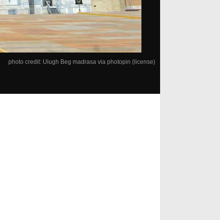
photo credit:
Ulugh Beg madrasa
via
photopin
(license)