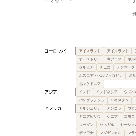
オセアニア
ヨーロッパ
アイスランド
アイルランド
オーストリア
キプロス
キル
セルビア
チェコ
デンマーク
ボスニア・ヘルツェゴビナ
ポル
北マケドニア
アジア
インド
インドネシア
ウズベ
バングラデシュ
パキスタン
アフリカ
アルジェリア
アンゴラ
ウガ
ギニアビサウ
ケニア
コモロ
スーダン
セネガル
セーシェ
ボツワナ
マダガスカル
マラ