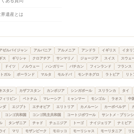
よくある質問
世界遺産とは
アゼルバイジャン
アルバニア
アルメニア
アンドラ
イギリス
イタリ
ギス
ギリシャ
クロアチア
サンマリノ
ジョージア
スイス
スウェ
ドイツ
ノルウェー
ハンガリー
バチカン
フィンランド
フランス
トガル
ポーランド
マルタ
モルドバ
モンテネグロ
ラトビア
リト
キスタン
カザフスタン
カンボジア
シンガポール
スリランカ
タイ
フィリピン
ベトナム
マレーシア
ミャンマー
モンゴル
ラオス
中
ンダ
エジプト
エチオピア
エリトリア
カメルーン
カーボベルデ
コンゴ共和国
コンゴ民主共和国
コートジボワール
サントメ・プリンシ
ル
タンザニア
チャド
チュニジア
トーゴ
ナイジェリア
ナミビア
ウイ
マリ
モザンビーク
モロッコ
モーリシャス
モーリタニア
リ