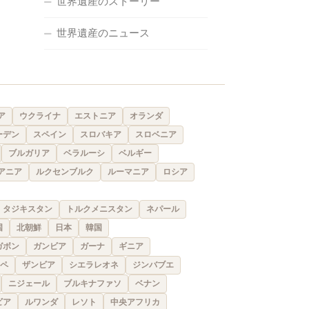
世界遺産のストーリー
世界遺産のニュース
ア
ウクライナ
エストニア
オランダ
ーデン
スペイン
スロバキア
スロベニア
ブルガリア
ベラルーシ
ベルギー
アニア
ルクセンブルク
ルーマニア
ロシア
タジキスタン
トルクメニスタン
ネパール
国
北朝鮮
日本
韓国
ガボン
ガンビア
ガーナ
ギニア
ペ
ザンビア
シエラレオネ
ジンバブエ
ニジェール
ブルキナファソ
ベナン
ビア
ルワンダ
レソト
中央アフリカ