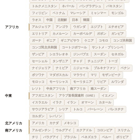
トルクメニスタン
ネパール
バングラデシュ
パキスタン
フィリピン
ベトナム
マレーシア
ミャンマー
モンゴル
ラオス
中国
北朝鮮
日本
韓国
アフリカ
アルジェリア
アンゴラ
ウガンダ
エジプト
エチオピア
エリトリア
カメルーン
カーボベルデ
ガボン
ガンビア
ガーナ
ギニア
ギニアビサウ
ケニア
コモロ
コンゴ共和国
コンゴ民主共和国
コートジボワール
サントメ・プリンシペ
ザンビア
シエラレオネ
ジンバブエ
スーダン
セネガル
セーシェル
タンザニア
チャド
チュニジア
トーゴ
ナイジェリア
ナミビア
ニジェール
ブルキナファソ
ベナン
ボツワナ
マダガスカル
マラウイ
マリ
モザンビーク
モロッコ
モーリシャス
モーリタニア
リビア
ルワンダ
レソト
中央アフリカ
南アフリカ
南スーダン
中東
アフガニスタン
アラブ首長国連邦（UAE）
イエメン
イスラエル
イラク
イラン
オマーン
カタール
サウジアラビア
シリア
トルコ
バーレーン
パレスチナ
ヨルダン
レバノン
北アメリカ
アメリカ
カナダ
メキシコ
南アメリカ
アルゼンチン
ウルグアイ
エクアドル
コロンビア
スリナム
チリ
パラグアイ
ブラジル
ベネズエラ
ペルー
ボリビア