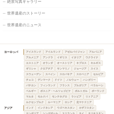
絶景写真ギャラリー
世界遺産のストーリー
世界遺産のニュース
ヨーロッパ
アイスランド
アイルランド
アゼルバイジャン
アルバニア
アルメニア
アンドラ
イギリス
イタリア
ウクライナ
エストニア
オランダ
オーストリア
キプロス
キルギス
ギリシャ
クロアチア
サンマリノ
ジョージア
スイス
スウェーデン
スペイン
スロバキア
スロベニア
セルビア
チェコ
デンマーク
ドイツ
ノルウェー
ハンガリー
バチカン
フィンランド
フランス
ブルガリア
ベラルーシ
ベルギー
ボスニア・ヘルツェゴビナ
ポルトガル
ポーランド
マルタ
モルドバ
モンテネグロ
ラトビア
リトアニア
ルクセンブルク
ルーマニア
ロシア
北マケドニア
アジア
インド
インドネシア
ウズベキスタン
カザフスタン
カンボジア
シンガポール
スリランカ
タイ
タジキスタン