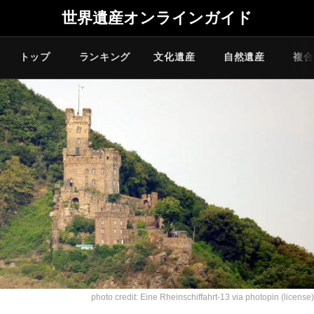
世界遺産オンラインガイド
トップ
ランキング
文化遺産
自然遺産
複合
photo credit:
Eine Rheinschiffahrt-13
via
photopin
(license)