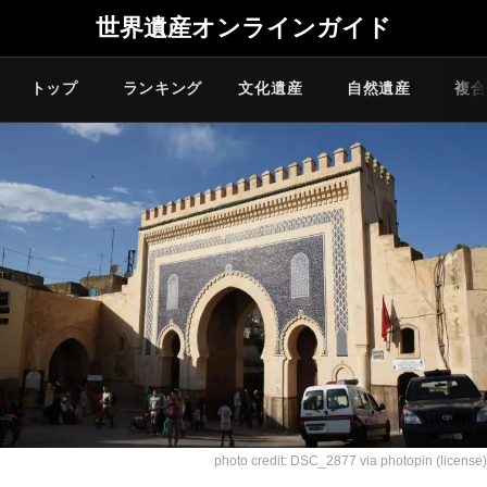
世界遺産オンラインガイド
トップ
ランキング
文化遺産
自然遺産
複合
photo credit:
DSC_2877
via
photopin
(license)