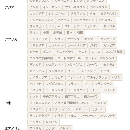
ルクセンブルク
ルーマニア
ロシア
北マケドニア
アジア
インド
インドネシア
ウズベキスタン
カザフスタン
カンボジア
シンガポール
スリランカ
タイ
タジキスタン
トルクメニスタン
ネパール
バングラデシュ
パキスタン
フィリピン
ベトナム
マレーシア
ミャンマー
モンゴル
ラオス
中国
北朝鮮
日本
韓国
アフリカ
アルジェリア
アンゴラ
ウガンダ
エジプト
エチオピア
エリトリア
カメルーン
カーボベルデ
ガボン
ガンビア
ガーナ
ギニア
ギニアビサウ
ケニア
コモロ
コンゴ共和国
コンゴ民主共和国
コートジボワール
サントメ・プリンシペ
ザンビア
シエラレオネ
ジンバブエ
スーダン
セネガル
セーシェル
タンザニア
チャド
チュニジア
トーゴ
ナイジェリア
ナミビア
ニジェール
ブルキナファソ
ベナン
ボツワナ
マダガスカル
マラウイ
マリ
モザンビーク
モロッコ
モーリシャス
モーリタニア
リビア
ルワンダ
レソト
中央アフリカ
南アフリカ
南スーダン
中東
アフガニスタン
アラブ首長国連邦（UAE）
イエメン
イスラエル
イラク
イラン
オマーン
カタール
サウジアラビア
シリア
トルコ
バーレーン
パレスチナ
ヨルダン
レバノン
北アメリカ
アメリカ
カナダ
メキシコ