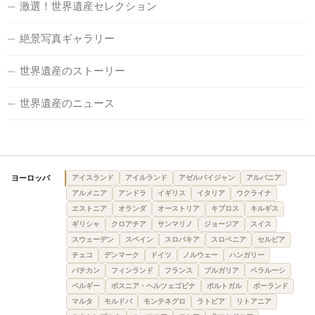
激選！世界遺産セレクション
絶景写真ギャラリー
世界遺産のストーリー
世界遺産のニュース
ヨーロッパ
アイスランド
アイルランド
アゼルバイジャン
アルバニア
アルメニア
アンドラ
イギリス
イタリア
ウクライナ
エストニア
オランダ
オーストリア
キプロス
キルギス
ギリシャ
クロアチア
サンマリノ
ジョージア
スイス
スウェーデン
スペイン
スロバキア
スロベニア
セルビア
チェコ
デンマーク
ドイツ
ノルウェー
ハンガリー
バチカン
フィンランド
フランス
ブルガリア
ベラルーシ
ベルギー
ボスニア・ヘルツェゴビナ
ポルトガル
ポーランド
マルタ
モルドバ
モンテネグロ
ラトビア
リトアニア