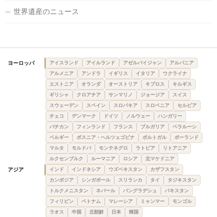
世界遺産のニュース
ヨーロッパ
アイスランド
アイルランド
アゼルバイジャン
アルバニア
アルメニア
アンドラ
イギリス
イタリア
ウクライナ
エストニア
オランダ
オーストリア
キプロス
キルギス
ギリシャ
クロアチア
サンマリノ
ジョージア
スイス
スウェーデン
スペイン
スロバキア
スロベニア
セルビア
チェコ
デンマーク
ドイツ
ノルウェー
ハンガリー
バチカン
フィンランド
フランス
ブルガリア
ベラルーシ
ベルギー
ボスニア・ヘルツェゴビナ
ポルトガル
ポーランド
マルタ
モルドバ
モンテネグロ
ラトビア
リトアニア
ルクセンブルク
ルーマニア
ロシア
北マケドニア
アジア
インド
インドネシア
ウズベキスタン
カザフスタン
カンボジア
シンガポール
スリランカ
タイ
タジキスタン
トルクメニスタン
ネパール
バングラデシュ
パキスタン
フィリピン
ベトナム
マレーシア
ミャンマー
モンゴル
ラオス
中国
北朝鮮
日本
韓国