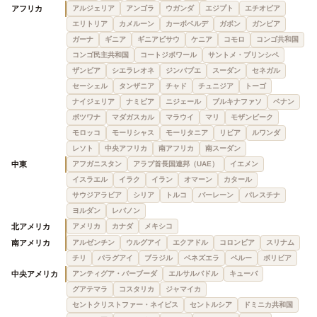
アフリカ
アルジェリア
アンゴラ
ウガンダ
エジプト
エチオピア
エリトリア
カメルーン
カーボベルデ
ガボン
ガンビア
ガーナ
ギニア
ギニアビサウ
ケニア
コモロ
コンゴ共和国
コンゴ民主共和国
コートジボワール
サントメ・プリンシペ
ザンビア
シエラレオネ
ジンバブエ
スーダン
セネガル
セーシェル
タンザニア
チャド
チュニジア
トーゴ
ナイジェリア
ナミビア
ニジェール
ブルキナファソ
ベナン
ボツワナ
マダガスカル
マラウイ
マリ
モザンビーク
モロッコ
モーリシャス
モーリタニア
リビア
ルワンダ
レソト
中央アフリカ
南アフリカ
南スーダン
中東
アフガニスタン
アラブ首長国連邦（UAE）
イエメン
イスラエル
イラク
イラン
オマーン
カタール
サウジアラビア
シリア
トルコ
バーレーン
パレスチナ
ヨルダン
レバノン
北アメリカ
アメリカ
カナダ
メキシコ
南アメリカ
アルゼンチン
ウルグアイ
エクアドル
コロンビア
スリナム
チリ
パラグアイ
ブラジル
ベネズエラ
ペルー
ボリビア
中央アメリカ
アンティグア・バーブーダ
エルサルバドル
キューバ
グアテマラ
コスタリカ
ジャマイカ
セントクリストファー・ネイビス
セントルシア
ドミニカ共和国