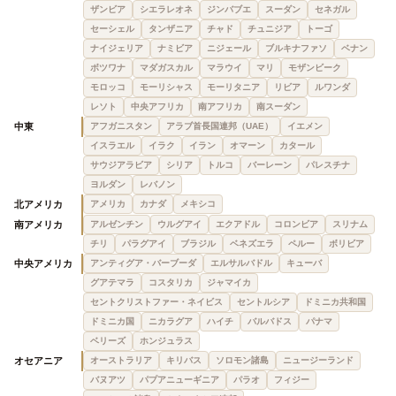
ザンビア
シエラレオネ
ジンバブエ
スーダン
セネガル
セーシェル
タンザニア
チャド
チュニジア
トーゴ
ナイジェリア
ナミビア
ニジェール
ブルキナファソ
ベナン
ボツワナ
マダガスカル
マラウイ
マリ
モザンビーク
モロッコ
モーリシャス
モーリタニア
リビア
ルワンダ
レソト
中央アフリカ
南アフリカ
南スーダン
中東
アフガニスタン
アラブ首長国連邦（UAE）
イエメン
イスラエル
イラク
イラン
オマーン
カタール
サウジアラビア
シリア
トルコ
バーレーン
パレスチナ
ヨルダン
レバノン
北アメリカ
アメリカ
カナダ
メキシコ
南アメリカ
アルゼンチン
ウルグアイ
エクアドル
コロンビア
スリナム
チリ
パラグアイ
ブラジル
ベネズエラ
ペルー
ボリビア
中央アメリカ
アンティグア・バーブーダ
エルサルバドル
キューバ
グアテマラ
コスタリカ
ジャマイカ
セントクリストファー・ネイビス
セントルシア
ドミニカ共和国
ドミニカ国
ニカラグア
ハイチ
バルバドス
パナマ
ベリーズ
ホンジュラス
オセアニア
オーストラリア
キリバス
ソロモン諸島
ニュージーランド
バヌアツ
パプアニューギニア
パラオ
フィジー