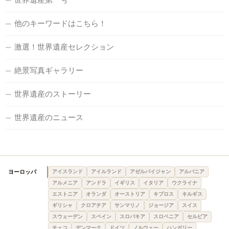
他のキーワードはこちら！
激選！世界遺産セレクション
絶景写真ギャラリー
世界遺産のストーリー
世界遺産のニュース
ヨーロッパ
アイスランド
アイルランド
アゼルバイジャン
アルバニア
アルメニア
アンドラ
イギリス
イタリア
ウクライナ
エストニア
オランダ
オーストリア
キプロス
キルギス
ギリシャ
クロアチア
サンマリノ
ジョージア
スイス
スウェーデン
スペイン
スロバキア
スロベニア
セルビア
チェコ
デンマーク
ドイツ
ノルウェー
ハンガリー