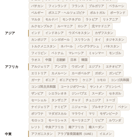
バチカン
フィンランド
フランス
ブルガリア
ベラルーシ
ベルギー
ボスニア・ヘルツェゴビナ
ポルトガル
ポーランド
マルタ
モルドバ
モンテネグロ
ラトビア
リトアニア
ルクセンブルク
ルーマニア
ロシア
北マケドニア
アジア
インド
インドネシア
ウズベキスタン
カザフスタン
カンボジア
シンガポール
スリランカ
タイ
タジキスタン
トルクメニスタン
ネパール
バングラデシュ
パキスタン
フィリピン
ベトナム
マレーシア
ミャンマー
モンゴル
ラオス
中国
北朝鮮
日本
韓国
アフリカ
アルジェリア
アンゴラ
ウガンダ
エジプト
エチオピア
エリトリア
カメルーン
カーボベルデ
ガボン
ガンビア
ガーナ
ギニア
ギニアビサウ
ケニア
コモロ
コンゴ共和国
コンゴ民主共和国
コートジボワール
サントメ・プリンシペ
ザンビア
シエラレオネ
ジンバブエ
スーダン
セネガル
セーシェル
タンザニア
チャド
チュニジア
トーゴ
ナイジェリア
ナミビア
ニジェール
ブルキナファソ
ベナン
ボツワナ
マダガスカル
マラウイ
マリ
モザンビーク
モロッコ
モーリシャス
モーリタニア
リビア
ルワンダ
レソト
中央アフリカ
南アフリカ
南スーダン
中東
アフガニスタン
アラブ首長国連邦（UAE）
イエメン