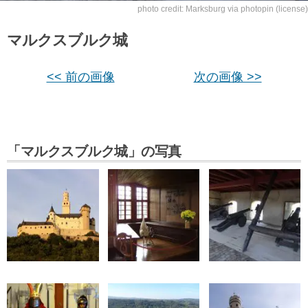
photo credit:
Marksburg
via
photopin
(license)
マルクスブルク城
<< 前の画像
次の画像 >>
「マルクスブルク城」の写真