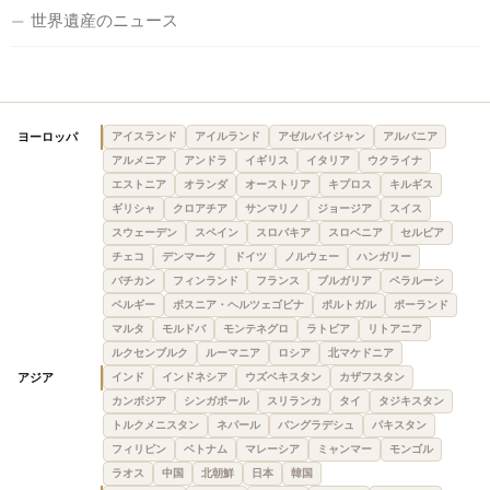
世界遺産のニュース
ヨーロッパ
アイスランド
アイルランド
アゼルバイジャン
アルバニア
アルメニア
アンドラ
イギリス
イタリア
ウクライナ
エストニア
オランダ
オーストリア
キプロス
キルギス
ギリシャ
クロアチア
サンマリノ
ジョージア
スイス
スウェーデン
スペイン
スロバキア
スロベニア
セルビア
チェコ
デンマーク
ドイツ
ノルウェー
ハンガリー
バチカン
フィンランド
フランス
ブルガリア
ベラルーシ
ベルギー
ボスニア・ヘルツェゴビナ
ポルトガル
ポーランド
マルタ
モルドバ
モンテネグロ
ラトビア
リトアニア
ルクセンブルク
ルーマニア
ロシア
北マケドニア
アジア
インド
インドネシア
ウズベキスタン
カザフスタン
カンボジア
シンガポール
スリランカ
タイ
タジキスタン
トルクメニスタン
ネパール
バングラデシュ
パキスタン
フィリピン
ベトナム
マレーシア
ミャンマー
モンゴル
ラオス
中国
北朝鮮
日本
韓国