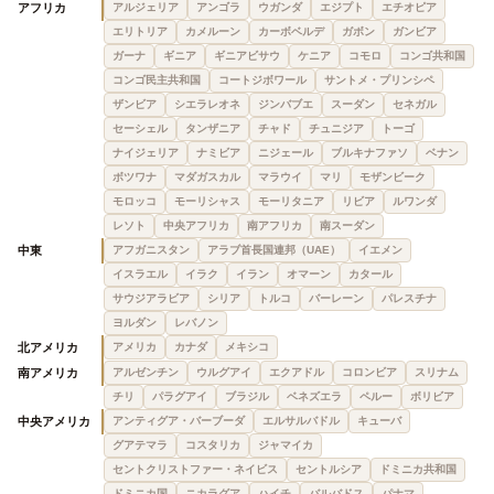
アフリカ
アルジェリア
アンゴラ
ウガンダ
エジプト
エチオピア
エリトリア
カメルーン
カーボベルデ
ガボン
ガンビア
ガーナ
ギニア
ギニアビサウ
ケニア
コモロ
コンゴ共和国
コンゴ民主共和国
コートジボワール
サントメ・プリンシペ
ザンビア
シエラレオネ
ジンバブエ
スーダン
セネガル
セーシェル
タンザニア
チャド
チュニジア
トーゴ
ナイジェリア
ナミビア
ニジェール
ブルキナファソ
ベナン
ボツワナ
マダガスカル
マラウイ
マリ
モザンビーク
モロッコ
モーリシャス
モーリタニア
リビア
ルワンダ
レソト
中央アフリカ
南アフリカ
南スーダン
中東
アフガニスタン
アラブ首長国連邦（UAE）
イエメン
イスラエル
イラク
イラン
オマーン
カタール
サウジアラビア
シリア
トルコ
バーレーン
パレスチナ
ヨルダン
レバノン
北アメリカ
アメリカ
カナダ
メキシコ
南アメリカ
アルゼンチン
ウルグアイ
エクアドル
コロンビア
スリナム
チリ
パラグアイ
ブラジル
ベネズエラ
ペルー
ボリビア
中央アメリカ
アンティグア・バーブーダ
エルサルバドル
キューバ
グアテマラ
コスタリカ
ジャマイカ
セントクリストファー・ネイビス
セントルシア
ドミニカ共和国
ドミニカ国
ニカラグア
ハイチ
バルバドス
パナマ