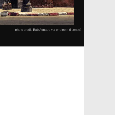
photo credit:
Bab Agnaou
via
photopin
(license)