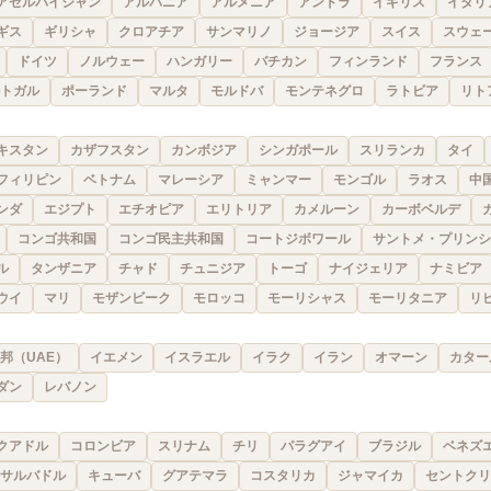
アゼルバイジャン
アルバニア
アルメニア
アンドラ
イギリス
イタリ
ギス
ギリシャ
クロアチア
サンマリノ
ジョージア
スイス
スウェ
ドイツ
ノルウェー
ハンガリー
バチカン
フィンランド
フランス
トガル
ポーランド
マルタ
モルドバ
モンテネグロ
ラトビア
リト
キスタン
カザフスタン
カンボジア
シンガポール
スリランカ
タイ
フィリピン
ベトナム
マレーシア
ミャンマー
モンゴル
ラオス
中
ンダ
エジプト
エチオピア
エリトリア
カメルーン
カーボベルデ
コンゴ共和国
コンゴ民主共和国
コートジボワール
サントメ・プリンシ
ル
タンザニア
チャド
チュニジア
トーゴ
ナイジェリア
ナミビア
ウイ
マリ
モザンビーク
モロッコ
モーリシャス
モーリタニア
リ
邦（UAE）
イエメン
イスラエル
イラク
イラン
オマーン
カター
ダン
レバノン
クアドル
コロンビア
スリナム
チリ
パラグアイ
ブラジル
ベネズ
サルバドル
キューバ
グアテマラ
コスタリカ
ジャマイカ
セントクリ