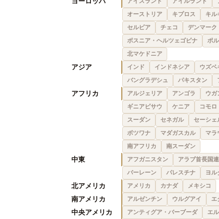
ヨーロッパ
アイスランド
アイルランド
オーストリア
キプロス
キル
セルビア
チェコ
デンマーク
ボスニア・ヘルツェゴビナ
ポル
北マケドニア
アジア
インド
インドネシア
ウズベ
バングラデシュ
パキスタン
アフリカ
アルジェリア
アンゴラ
ウガ
ギニアビサウ
ケニア
コモロ
スーダン
セネガル
セーシェ
ボツワナ
マダガスカル
マラ
南アフリカ
南スーダン
中東
アフガニスタン
アラブ首長国連
バーレーン
パレスチナ
ヨル
北アメリカ
アメリカ
カナダ
メキシコ
南アメリカ
アルゼンチン
ウルグアイ
エ
中央アメリカ
アンティグア・バーブーダ
エル