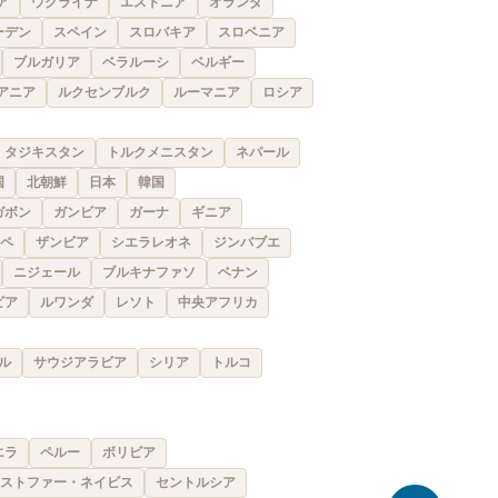
ア
ウクライナ
エストニア
オランダ
ーデン
スペイン
スロバキア
スロベニア
ブルガリア
ベラルーシ
ベルギー
アニア
ルクセンブルク
ルーマニア
ロシア
タジキスタン
トルクメニスタン
ネパール
国
北朝鮮
日本
韓国
ガボン
ガンビア
ガーナ
ギニア
ペ
ザンビア
シエラレオネ
ジンバブエ
ニジェール
ブルキナファソ
ベナン
ビア
ルワンダ
レソト
中央アフリカ
ル
サウジアラビア
シリア
トルコ
エラ
ペルー
ボリビア
ストファー・ネイビス
セントルシア