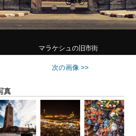
マラケシュの旧市街
次の画像 >>
写真