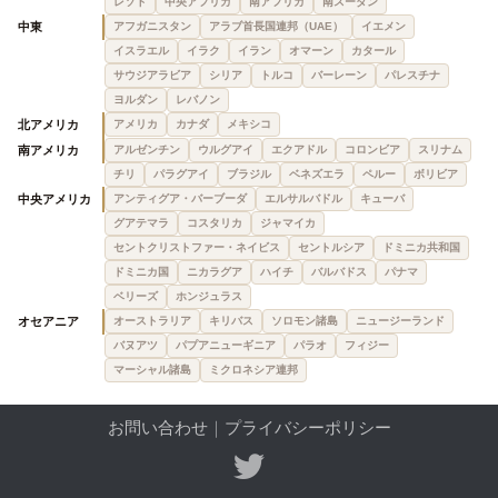
レソト
中央アフリカ
南アフリカ
南スーダン
中東
アフガニスタン
アラブ首長国連邦（UAE）
イエメン
イスラエル
イラク
イラン
オマーン
カタール
サウジアラビア
シリア
トルコ
バーレーン
パレスチナ
ヨルダン
レバノン
北アメリカ
アメリカ
カナダ
メキシコ
南アメリカ
アルゼンチン
ウルグアイ
エクアドル
コロンビア
スリナム
チリ
パラグアイ
ブラジル
ベネズエラ
ペルー
ボリビア
中央アメリカ
アンティグア・バーブーダ
エルサルバドル
キューバ
グアテマラ
コスタリカ
ジャマイカ
セントクリストファー・ネイビス
セントルシア
ドミニカ共和国
ドミニカ国
ニカラグア
ハイチ
バルバドス
パナマ
ベリーズ
ホンジュラス
オセアニア
オーストラリア
キリバス
ソロモン諸島
ニュージーランド
バヌアツ
パプアニューギニア
パラオ
フィジー
マーシャル諸島
ミクロネシア連邦
お問い合わせ
｜
プライバシーポリシー