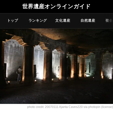
世界遺産オンラインガイド
トップ
ランキング
文化遺産
自然遺産
複合
photo credit:
20070111 Ajanta Caves220
via
photopin
(license)