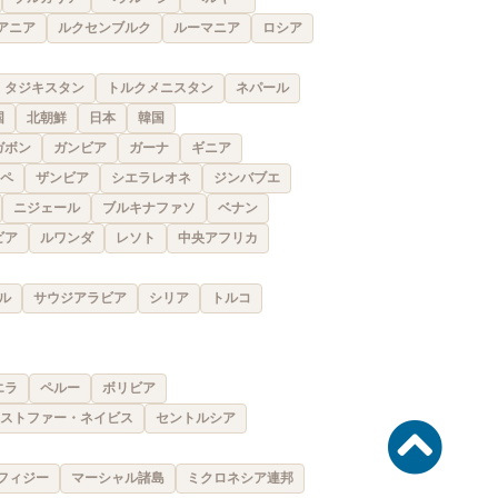
アニア
ルクセンブルク
ルーマニア
ロシア
タジキスタン
トルクメニスタン
ネパール
国
北朝鮮
日本
韓国
ガボン
ガンビア
ガーナ
ギニア
ペ
ザンビア
シエラレオネ
ジンバブエ
ニジェール
ブルキナファソ
ベナン
ビア
ルワンダ
レソト
中央アフリカ
ル
サウジアラビア
シリア
トルコ
エラ
ペルー
ボリビア
ストファー・ネイビス
セントルシア
フィジー
マーシャル諸島
ミクロネシア連邦