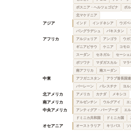
ボスニア・ヘルツェゴビナ
ポル
北マケドニア
アジア
インド
インドネシア
ウズベ
バングラデシュ
パキスタン
アフリカ
アルジェリア
アンゴラ
ウガ
ギニアビサウ
ケニア
コモロ
スーダン
セネガル
セーシェ
ボツワナ
マダガスカル
マラ
南アフリカ
南スーダン
中東
アフガニスタン
アラブ首長国連
バーレーン
パレスチナ
ヨル
北アメリカ
アメリカ
カナダ
メキシコ
南アメリカ
アルゼンチン
ウルグアイ
エ
中央アメリカ
アンティグア・バーブーダ
エル
ドミニカ共和国
ドミニカ国
オセアニア
オーストラリア
キリバス
ソ