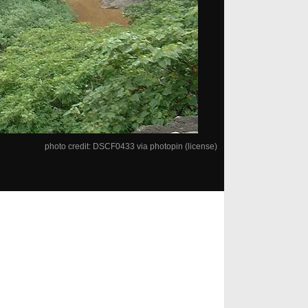
photo credit:
DSCF0433
via
photopin
(license)