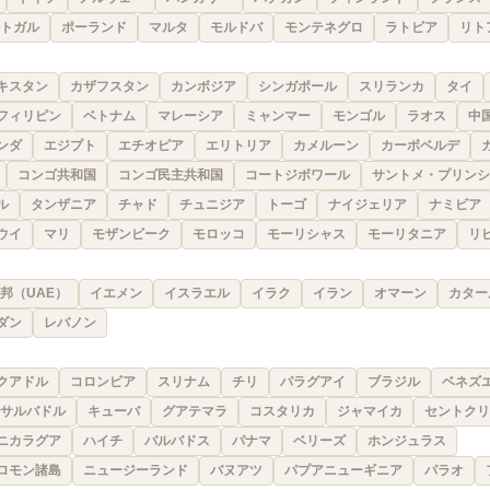
トガル
ポーランド
マルタ
モルドバ
モンテネグロ
ラトビア
リト
キスタン
カザフスタン
カンボジア
シンガポール
スリランカ
タイ
フィリピン
ベトナム
マレーシア
ミャンマー
モンゴル
ラオス
中
ンダ
エジプト
エチオピア
エリトリア
カメルーン
カーボベルデ
コンゴ共和国
コンゴ民主共和国
コートジボワール
サントメ・プリンシ
ル
タンザニア
チャド
チュニジア
トーゴ
ナイジェリア
ナミビア
ウイ
マリ
モザンビーク
モロッコ
モーリシャス
モーリタニア
リ
邦（UAE）
イエメン
イスラエル
イラク
イラン
オマーン
カター
ダン
レバノン
クアドル
コロンビア
スリナム
チリ
パラグアイ
ブラジル
ベネズ
サルバドル
キューバ
グアテマラ
コスタリカ
ジャマイカ
セントクリ
ニカラグア
ハイチ
バルバドス
パナマ
ベリーズ
ホンジュラス
ロモン諸島
ニュージーランド
バヌアツ
パプアニューギニア
パラオ