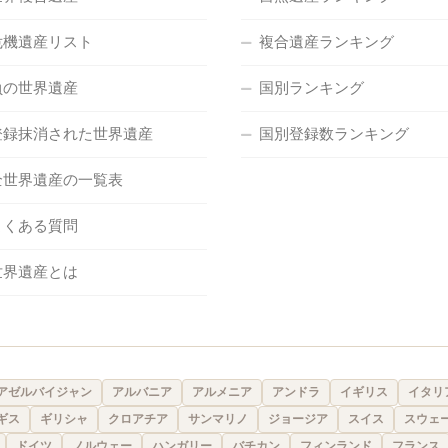
危機遺産リスト
複合遺産ランキング
負の世界遺産
国別ランキング
登録抹消された世界遺産
国別登録数ランキング
全世界遺産の一覧表
よくある質問
世界遺産とは
アゼルバイジャン
アルバニア
アルメニア
アンドラ
イギリス
イタリ
ギス
ギリシャ
クロアチア
サンマリノ
ジョージア
スイス
スウェ
ドイツ
ノルウェー
ハンガリー
バチカン
フィンランド
フランス