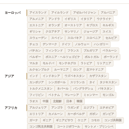
ヨーロッパ
アイスランド
アイルランド
アゼルバイジャン
アルバニア
アルメニア
アンドラ
イギリス
イタリア
ウクライナ
エストニア
オランダ
オーストリア
キプロス
キルギス
ギリシャ
クロアチア
サンマリノ
ジョージア
スイス
スウェーデン
スペイン
スロバキア
スロベニア
セルビア
チェコ
デンマーク
ドイツ
ノルウェー
ハンガリー
バチカン
フィンランド
フランス
ブルガリア
ベラルーシ
ベルギー
ボスニア・ヘルツェゴビナ
ポルトガル
ポーランド
マルタ
モルドバ
モンテネグロ
ラトビア
リトアニア
ルクセンブルク
ルーマニア
ロシア
北マケドニア
アジア
インド
インドネシア
ウズベキスタン
カザフスタン
カンボジア
シンガポール
スリランカ
タイ
タジキスタン
トルクメニスタン
ネパール
バングラデシュ
パキスタン
フィリピン
ベトナム
マレーシア
ミャンマー
モンゴル
ラオス
中国
北朝鮮
日本
韓国
アフリカ
アルジェリア
アンゴラ
ウガンダ
エジプト
エチオピア
エリトリア
カメルーン
カーボベルデ
ガボン
ガンビア
ガーナ
ギニア
ギニアビサウ
ケニア
コモロ
コンゴ共和国
コンゴ民主共和国
コートジボワール
サントメ・プリンシペ