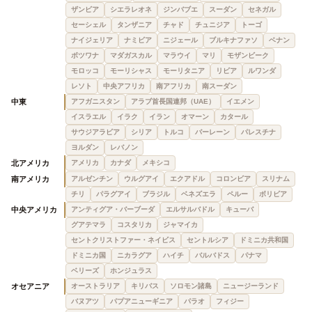
ザンビア
シエラレオネ
ジンバブエ
スーダン
セネガル
セーシェル
タンザニア
チャド
チュニジア
トーゴ
ナイジェリア
ナミビア
ニジェール
ブルキナファソ
ベナン
ボツワナ
マダガスカル
マラウイ
マリ
モザンビーク
モロッコ
モーリシャス
モーリタニア
リビア
ルワンダ
レソト
中央アフリカ
南アフリカ
南スーダン
中東
アフガニスタン
アラブ首長国連邦（UAE）
イエメン
イスラエル
イラク
イラン
オマーン
カタール
サウジアラビア
シリア
トルコ
バーレーン
パレスチナ
ヨルダン
レバノン
北アメリカ
アメリカ
カナダ
メキシコ
南アメリカ
アルゼンチン
ウルグアイ
エクアドル
コロンビア
スリナム
チリ
パラグアイ
ブラジル
ベネズエラ
ペルー
ボリビア
中央アメリカ
アンティグア・バーブーダ
エルサルバドル
キューバ
グアテマラ
コスタリカ
ジャマイカ
セントクリストファー・ネイビス
セントルシア
ドミニカ共和国
ドミニカ国
ニカラグア
ハイチ
バルバドス
パナマ
ベリーズ
ホンジュラス
オセアニア
オーストラリア
キリバス
ソロモン諸島
ニュージーランド
バヌアツ
パプアニューギニア
パラオ
フィジー