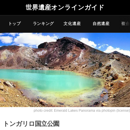
世界遺産オンラインガイド
トップ
ランキング
文化遺産
自然遺産
複合
photo credit:
Emerald Lakes Panorama
via
photopin
(license)
トンガリロ国立公園