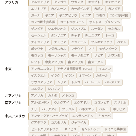
アフリカ
アルジェリア
アンゴラ
ウガンダ
エジプト
エチオピア
エリトリア
カメルーン
カーボベルデ
ガボン
ガンビア
ガーナ
ギニア
ギニアビサウ
ケニア
コモロ
コンゴ共和国
コンゴ民主共和国
コートジボワール
サントメ・プリンシペ
ザンビア
シエラレオネ
ジンバブエ
スーダン
セネガル
セーシェル
タンザニア
チャド
チュニジア
トーゴ
ナイジェリア
ナミビア
ニジェール
ブルキナファソ
ベナン
ボツワナ
マダガスカル
マラウイ
マリ
モザンビーク
モロッコ
モーリシャス
モーリタニア
リビア
ルワンダ
レソト
中央アフリカ
南アフリカ
南スーダン
中東
アフガニスタン
アラブ首長国連邦（UAE）
イエメン
イスラエル
イラク
イラン
オマーン
カタール
サウジアラビア
シリア
トルコ
バーレーン
パレスチナ
ヨルダン
レバノン
北アメリカ
アメリカ
カナダ
メキシコ
南アメリカ
アルゼンチン
ウルグアイ
エクアドル
コロンビア
スリナム
チリ
パラグアイ
ブラジル
ベネズエラ
ペルー
ボリビア
中央アメリカ
アンティグア・バーブーダ
エルサルバドル
キューバ
グアテマラ
コスタリカ
ジャマイカ
セントクリストファー・ネイビス
セントルシア
ドミニカ共和国
ドミニカ国
ニカラグア
ハイチ
バルバドス
パナマ