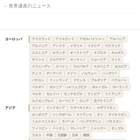
世界遺産のニュース
ヨーロッパ
アイスランド
アイルランド
アゼルバイジャン
アルバニア
アルメニア
アンドラ
イギリス
イタリア
ウクライナ
エストニア
オランダ
オーストリア
キプロス
キルギス
ギリシャ
クロアチア
サンマリノ
ジョージア
スイス
スウェーデン
スペイン
スロバキア
スロベニア
セルビア
チェコ
デンマーク
ドイツ
ノルウェー
ハンガリー
バチカン
フィンランド
フランス
ブルガリア
ベラルーシ
ベルギー
ボスニア・ヘルツェゴビナ
ポルトガル
ポーランド
マルタ
モルドバ
モンテネグロ
ラトビア
リトアニア
ルクセンブルク
ルーマニア
ロシア
北マケドニア
アジア
インド
インドネシア
ウズベキスタン
カザフスタン
カンボジア
シンガポール
スリランカ
タイ
タジキスタン
トルクメニスタン
ネパール
バングラデシュ
パキスタン
フィリピン
ベトナム
マレーシア
ミャンマー
モンゴル
ラオス
中国
北朝鮮
日本
韓国