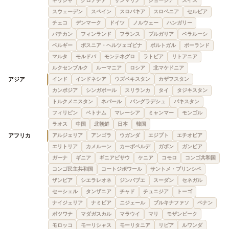
ギリシャ
クロアチア
サンマリノ
ジョージア
スイス
スウェーデン
スペイン
スロバキア
スロベニア
セルビア
チェコ
デンマーク
ドイツ
ノルウェー
ハンガリー
バチカン
フィンランド
フランス
ブルガリア
ベラルーシ
ベルギー
ボスニア・ヘルツェゴビナ
ポルトガル
ポーランド
マルタ
モルドバ
モンテネグロ
ラトビア
リトアニア
ルクセンブルク
ルーマニア
ロシア
北マケドニア
アジア
インド
インドネシア
ウズベキスタン
カザフスタン
カンボジア
シンガポール
スリランカ
タイ
タジキスタン
トルクメニスタン
ネパール
バングラデシュ
パキスタン
フィリピン
ベトナム
マレーシア
ミャンマー
モンゴル
ラオス
中国
北朝鮮
日本
韓国
アフリカ
アルジェリア
アンゴラ
ウガンダ
エジプト
エチオピア
エリトリア
カメルーン
カーボベルデ
ガボン
ガンビア
ガーナ
ギニア
ギニアビサウ
ケニア
コモロ
コンゴ共和国
コンゴ民主共和国
コートジボワール
サントメ・プリンシペ
ザンビア
シエラレオネ
ジンバブエ
スーダン
セネガル
セーシェル
タンザニア
チャド
チュニジア
トーゴ
ナイジェリア
ナミビア
ニジェール
ブルキナファソ
ベナン
ボツワナ
マダガスカル
マラウイ
マリ
モザンビーク
モロッコ
モーリシャス
モーリタニア
リビア
ルワンダ