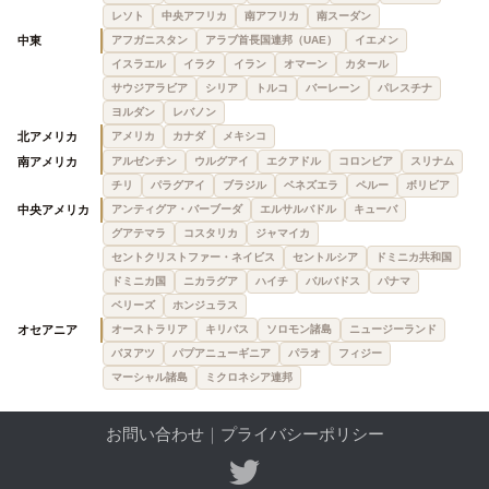
レソト
中央アフリカ
南アフリカ
南スーダン
中東
アフガニスタン
アラブ首長国連邦（UAE）
イエメン
イスラエル
イラク
イラン
オマーン
カタール
サウジアラビア
シリア
トルコ
バーレーン
パレスチナ
ヨルダン
レバノン
北アメリカ
アメリカ
カナダ
メキシコ
南アメリカ
アルゼンチン
ウルグアイ
エクアドル
コロンビア
スリナム
チリ
パラグアイ
ブラジル
ベネズエラ
ペルー
ボリビア
中央アメリカ
アンティグア・バーブーダ
エルサルバドル
キューバ
グアテマラ
コスタリカ
ジャマイカ
セントクリストファー・ネイビス
セントルシア
ドミニカ共和国
ドミニカ国
ニカラグア
ハイチ
バルバドス
パナマ
ベリーズ
ホンジュラス
オセアニア
オーストラリア
キリバス
ソロモン諸島
ニュージーランド
バヌアツ
パプアニューギニア
パラオ
フィジー
マーシャル諸島
ミクロネシア連邦
お問い合わせ
｜
プライバシーポリシー