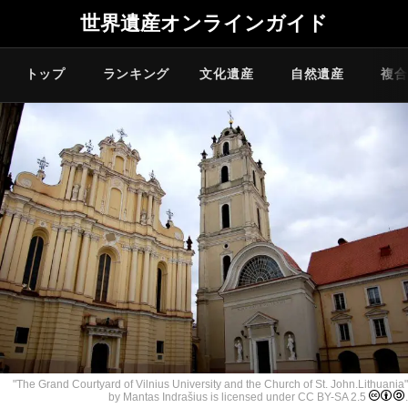
世界遺産オンラインガイド
トップ
ランキング
文化遺産
自然遺産
複合
"
The Grand Courtyard of Vilnius University and the Church of St. John.Lithuania
"
by Mantas Indrašius is licensed under
CC BY-SA 2.5
.