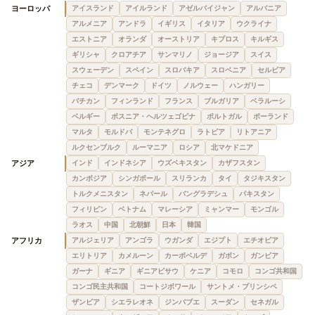
ヨーロッパ
アイスランド
アイルランド
アゼルバイジャン
アルバニア
アルメニア
アンドラ
イギリス
イタリア
ウクライナ
エストニア
オランダ
オーストリア
キプロス
キルギス
ギリシャ
クロアチア
サンマリノ
ジョージア
スイス
スウェーデン
スペイン
スロバキア
スロベニア
セルビア
チェコ
デンマーク
ドイツ
ノルウェー
ハンガリー
バチカン
フィンランド
フランス
ブルガリア
ベラルーシ
ベルギー
ボスニア・ヘルツェゴビナ
ポルトガル
ポーランド
マルタ
モルドバ
モンテネグロ
ラトビア
リトアニア
ルクセンブルク
ルーマニア
ロシア
北マケドニア
アジア
インド
インドネシア
ウズベキスタン
カザフスタン
カンボジア
シンガポール
スリランカ
タイ
タジキスタン
トルクメニスタン
ネパール
バングラデシュ
パキスタン
フィリピン
ベトナム
マレーシア
ミャンマー
モンゴル
ラオス
中国
北朝鮮
日本
韓国
アフリカ
アルジェリア
アンゴラ
ウガンダ
エジプト
エチオピア
エリトリア
カメルーン
カーボベルデ
ガボン
ガンビア
ガーナ
ギニア
ギニアビサウ
ケニア
コモロ
コンゴ共和国
コンゴ民主共和国
コートジボワール
サントメ・プリンシペ
ザンビア
シエラレオネ
ジンバブエ
スーダン
セネガル