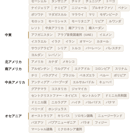
セーシェル
タンザニア
チャド
チュニジア
トーゴ
ナイジェリア
ナミビア
ニジェール
ブルキナファソ
ベナン
ボツワナ
マダガスカル
マラウイ
マリ
モザンビーク
モロッコ
モーリシャス
モーリタニア
リビア
ルワンダ
レソト
中央アフリカ
南アフリカ
南スーダン
中東
アフガニスタン
アラブ首長国連邦（UAE）
イエメン
イスラエル
イラク
イラン
オマーン
カタール
サウジアラビア
シリア
トルコ
バーレーン
パレスチナ
ヨルダン
レバノン
北アメリカ
アメリカ
カナダ
メキシコ
南アメリカ
アルゼンチン
ウルグアイ
エクアドル
コロンビア
スリナム
チリ
パラグアイ
ブラジル
ベネズエラ
ペルー
ボリビア
中央アメリカ
アンティグア・バーブーダ
エルサルバドル
キューバ
グアテマラ
コスタリカ
ジャマイカ
セントクリストファー・ネイビス
セントルシア
ドミニカ共和国
ドミニカ国
ニカラグア
ハイチ
バルバドス
パナマ
ベリーズ
ホンジュラス
オセアニア
オーストラリア
キリバス
ソロモン諸島
ニュージーランド
バヌアツ
パプアニューギニア
パラオ
フィジー
マーシャル諸島
ミクロネシア連邦