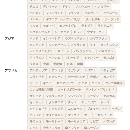
スウェーデン
スペイン
スロバキア
スロベニア
セルビア
チェコ
デンマーク
ドイツ
ノルウェー
ハンガリー
バチカン
フィンランド
フランス
ブルガリア
ベラルーシ
ベルギー
ボスニア・ヘルツェゴビナ
ポルトガル
ポーランド
マルタ
モルドバ
モンテネグロ
ラトビア
リトアニア
ルクセンブルク
ルーマニア
ロシア
北マケドニア
アジア
インド
インドネシア
ウズベキスタン
カザフスタン
カンボジア
シンガポール
スリランカ
タイ
タジキスタン
トルクメニスタン
ネパール
バングラデシュ
パキスタン
フィリピン
ベトナム
マレーシア
ミャンマー
モンゴル
ラオス
中国
北朝鮮
日本
韓国
アフリカ
アルジェリア
アンゴラ
ウガンダ
エジプト
エチオピア
エリトリア
カメルーン
カーボベルデ
ガボン
ガンビア
ガーナ
ギニア
ギニアビサウ
ケニア
コモロ
コンゴ共和国
コンゴ民主共和国
コートジボワール
サントメ・プリンシペ
ザンビア
シエラレオネ
ジンバブエ
スーダン
セネガル
セーシェル
タンザニア
チャド
チュニジア
トーゴ
ナイジェリア
ナミビア
ニジェール
ブルキナファソ
ベナン
ボツワナ
マダガスカル
マラウイ
マリ
モザンビーク
モロッコ
モーリシャス
モーリタニア
リビア
ルワンダ
レソト
中央アフリカ
南アフリカ
南スーダン