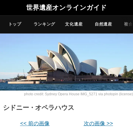
世界遺産オンラインガイド
トップ
ランキング
文化遺産
自然遺産
複合
photo credit:
Sydney Opera House IMG_5271
via
photopin
(license)
シドニー・オペラハウス
<< 前の画像
次の画像 >>