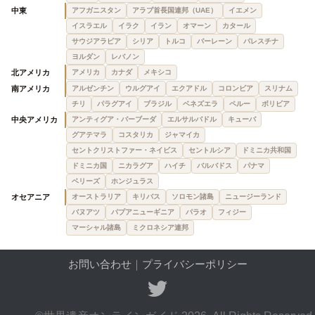
中東
アフガニスタン
アラブ首長国連邦（UAE）
イエメン
イスラエル
イラク
イラン
オマーン
カタール
サウジアラビア
シリア
トルコ
バーレーン
パレスチナ
ヨルダン
レバノン
北アメリカ
アメリカ
カナダ
メキシコ
南アメリカ
アルゼンチン
ウルグアイ
エクアドル
コロンビア
スリナム
チリ
パラグアイ
ブラジル
ベネズエラ
ペルー
ボリビア
中央アメリカ
アンティグア・バーブーダ
エルサルバドル
キューバ
グアテマラ
コスタリカ
ジャマイカ
セントクリストファー・ネイビス
セントルシア
ドミニカ共和国
ドミニカ国
ニカラグア
ハイチ
バルバドス
パナマ
ベリーズ
ホンジュラス
オセアニア
オーストラリア
キリバス
ソロモン諸島
ニュージーランド
バヌアツ
パプアニューギニア
パラオ
フィジー
マーシャル諸島
ミクロネシア連邦
お問い合わせ
｜
プライバシーポリシー