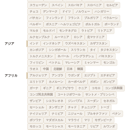
スウェーデン
スペイン
スロバキア
スロベニア
セルビア
チェコ
デンマーク
ドイツ
ノルウェー
ハンガリー
バチカン
フィンランド
フランス
ブルガリア
ベラルーシ
ベルギー
ボスニア・ヘルツェゴビナ
ポルトガル
ポーランド
マルタ
モルドバ
モンテネグロ
ラトビア
リトアニア
ルクセンブルク
ルーマニア
ロシア
北マケドニア
アジア
インド
インドネシア
ウズベキスタン
カザフスタン
カンボジア
シンガポール
スリランカ
タイ
タジキスタン
トルクメニスタン
ネパール
バングラデシュ
パキスタン
フィリピン
ベトナム
マレーシア
ミャンマー
モンゴル
ラオス
中国
北朝鮮
日本
韓国
アフリカ
アルジェリア
アンゴラ
ウガンダ
エジプト
エチオピア
エリトリア
カメルーン
カーボベルデ
ガボン
ガンビア
ガーナ
ギニア
ギニアビサウ
ケニア
コモロ
コンゴ共和国
コンゴ民主共和国
コートジボワール
サントメ・プリンシペ
ザンビア
シエラレオネ
ジンバブエ
スーダン
セネガル
セーシェル
タンザニア
チャド
チュニジア
トーゴ
ナイジェリア
ナミビア
ニジェール
ブルキナファソ
ベナン
ボツワナ
マダガスカル
マラウイ
マリ
モザンビーク
モロッコ
モーリシャス
モーリタニア
リビア
ルワンダ