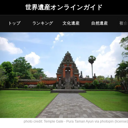
世界遺産オンラインガイド
トップ
ランキング
文化遺産
自然遺産
複合
photo credit:
Temple Gate - Pura Taman Ayun
via
photopin
(license)