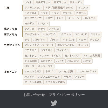
レソト
中央アフリカ
南アフリカ
南スーダン
中東
アフガニスタン
アラブ首長国連邦（UAE）
イエメン
イスラエル
イラク
イラン
オマーン
カタール
サウジアラビア
シリア
トルコ
バーレーン
パレスチナ
ヨルダン
レバノン
北アメリカ
アメリカ
カナダ
メキシコ
南アメリカ
アルゼンチン
ウルグアイ
エクアドル
コロンビア
スリナム
チリ
パラグアイ
ブラジル
ベネズエラ
ペルー
ボリビア
中央アメリカ
アンティグア・バーブーダ
エルサルバドル
キューバ
グアテマラ
コスタリカ
ジャマイカ
セントクリストファー・ネイビス
セントルシア
ドミニカ共和国
ドミニカ国
ニカラグア
ハイチ
バルバドス
パナマ
ベリーズ
ホンジュラス
オセアニア
オーストラリア
キリバス
ソロモン諸島
ニュージーランド
バヌアツ
パプアニューギニア
パラオ
フィジー
マーシャル諸島
ミクロネシア連邦
お問い合わせ
｜
プライバシーポリシー