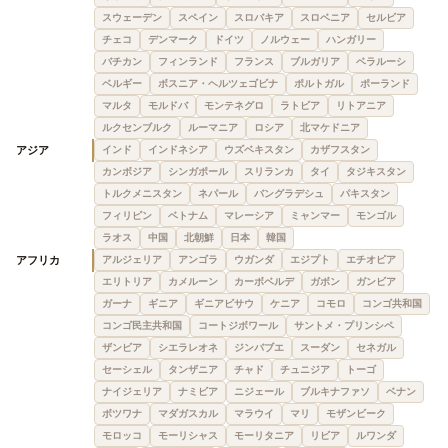
スウェーデン
スペイン
スロバキア
スロベニア
セルビア
チェコ
デンマーク
ドイツ
ノルウェー
ハンガリー
バチカン
フィンランド
フランス
ブルガリア
ベラルーシ
ベルギー
ボスニア・ヘルツェゴビナ
ポルトガル
ポーランド
マルタ
モルドバ
モンテネグロ
ラトビア
リトアニア
ルクセンブルク
ルーマニア
ロシア
北マケドニア
アジア
インド
インドネシア
ウズベキスタン
カザフスタン
カンボジア
シンガポール
スリランカ
タイ
タジキスタン
トルクメニスタン
ネパール
バングラデシュ
パキスタン
フィリピン
ベトナム
マレーシア
ミャンマー
モンゴル
ラオス
中国
北朝鮮
日本
韓国
アフリカ
アルジェリア
アンゴラ
ウガンダ
エジプト
エチオピア
エリトリア
カメルーン
カーボベルデ
ガボン
ガンビア
ガーナ
ギニア
ギニアビサウ
ケニア
コモロ
コンゴ共和国
コンゴ民主共和国
コートジボワール
サントメ・プリンシペ
ザンビア
シエラレオネ
ジンバブエ
スーダン
セネガル
セーシェル
タンザニア
チャド
チュニジア
トーゴ
ナイジェリア
ナミビア
ニジェール
ブルキナファソ
ベナン
ボツワナ
マダガスカル
マラウイ
マリ
モザンビーク
モロッコ
モーリシャス
モーリタニア
リビア
ルワンダ