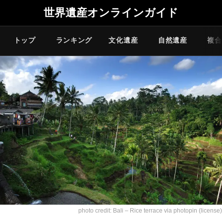
世界遺産オンラインガイド
トップ
ランキング
文化遺産
自然遺産
複合
photo credit:
Bali – Rice terrace
via
photopin
(license)