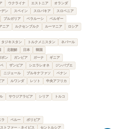
ア
ウクライナ
エストニア
オランダ
ーデン
スペイン
スロバキア
スロベニア
ブルガリア
ベラルーシ
ベルギー
アニア
ルクセンブルク
ルーマニア
ロシア
タジキスタン
トルクメニスタン
ネパール
国
北朝鮮
日本
韓国
ガボン
ガンビア
ガーナ
ギニア
ペ
ザンビア
シエラレオネ
ジンバブエ
ニジェール
ブルキナファソ
ベナン
ビア
ルワンダ
レソト
中央アフリカ
ル
サウジアラビア
シリア
トルコ
エラ
ペルー
ボリビア
ストファー・ネイビス
セントルシア