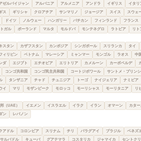
アゼルバイジャン
アルバニア
アルメニア
アンドラ
イギリス
イタリ
ギス
ギリシャ
クロアチア
サンマリノ
ジョージア
スイス
スウェ
ドイツ
ノルウェー
ハンガリー
バチカン
フィンランド
フランス
トガル
ポーランド
マルタ
モルドバ
モンテネグロ
ラトビア
リト
キスタン
カザフスタン
カンボジア
シンガポール
スリランカ
タイ
フィリピン
ベトナム
マレーシア
ミャンマー
モンゴル
ラオス
中
ンダ
エジプト
エチオピア
エリトリア
カメルーン
カーボベルデ
コンゴ共和国
コンゴ民主共和国
コートジボワール
サントメ・プリンシ
ル
タンザニア
チャド
チュニジア
トーゴ
ナイジェリア
ナミビア
ウイ
マリ
モザンビーク
モロッコ
モーリシャス
モーリタニア
リ
邦（UAE）
イエメン
イスラエル
イラク
イラン
オマーン
カター
ダン
レバノン
クアドル
コロンビア
スリナム
チリ
パラグアイ
ブラジル
ベネズ
サルバドル
キューバ
グアテマラ
コスタリカ
ジャマイカ
セントクリ