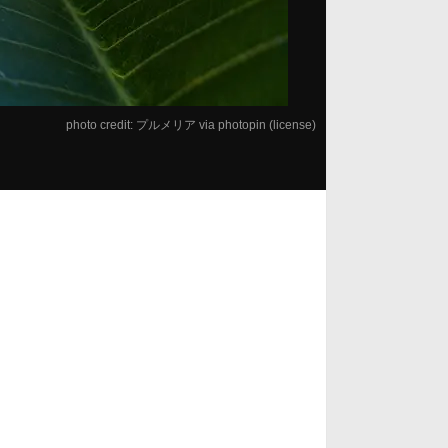
photo credit:
プルメリア
via
photopin
(license)