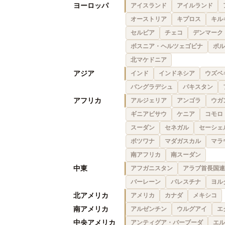
ヨーロッパ
アイスランド
アイルランド
オーストリア
キプロス
キル
セルビア
チェコ
デンマーク
ボスニア・ヘルツェゴビナ
ポル
北マケドニア
アジア
インド
インドネシア
ウズベ
バングラデシュ
パキスタン
アフリカ
アルジェリア
アンゴラ
ウガ
ギニアビサウ
ケニア
コモロ
スーダン
セネガル
セーシェ
ボツワナ
マダガスカル
マラ
南アフリカ
南スーダン
中東
アフガニスタン
アラブ首長国連
バーレーン
パレスチナ
ヨル
北アメリカ
アメリカ
カナダ
メキシコ
南アメリカ
アルゼンチン
ウルグアイ
エ
中央アメリカ
アンティグア・バーブーダ
エル