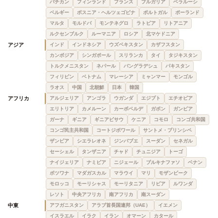
バチカン
フィンランド
フランス
ブルガリア
ベラルーシ
ベルギー
ボスニア・ヘルツェゴビナ
ポルトガル
ポーランド
マルタ
モルドバ
モンテネグロ
ラトビア
リトアニア
ルクセンブルク
ルーマニア
ロシア
北マケドニア
アジア
インド
インドネシア
ウズベキスタン
カザフスタン
カンボジア
シンガポール
スリランカ
タイ
タジキスタン
トルクメニスタン
ネパール
バングラデシュ
パキスタン
フィリピン
ベトナム
マレーシア
ミャンマー
モンゴル
ラオス
中国
北朝鮮
日本
韓国
アフリカ
アルジェリア
アンゴラ
ウガンダ
エジプト
エチオピア
エリトリア
カメルーン
カーボベルデ
ガボン
ガンビア
ガーナ
ギニア
ギニアビサウ
ケニア
コモロ
コンゴ共和国
コンゴ民主共和国
コートジボワール
サントメ・プリンシペ
ザンビア
シエラレオネ
ジンバブエ
スーダン
セネガル
セーシェル
タンザニア
チャド
チュニジア
トーゴ
ナイジェリア
ナミビア
ニジェール
ブルキナファソ
ベナン
ボツワナ
マダガスカル
マラウイ
マリ
モザンビーク
モロッコ
モーリシャス
モーリタニア
リビア
ルワンダ
レソト
中央アフリカ
南アフリカ
南スーダン
中東
アフガニスタン
アラブ首長国連邦（UAE）
イエメン
イスラエル
イラク
イラン
オマーン
カタール