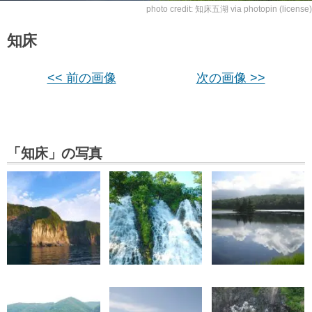
photo credit:
知床五湖
via
photopin
(license)
知床
<< 前の画像
次の画像 >>
「知床」の写真