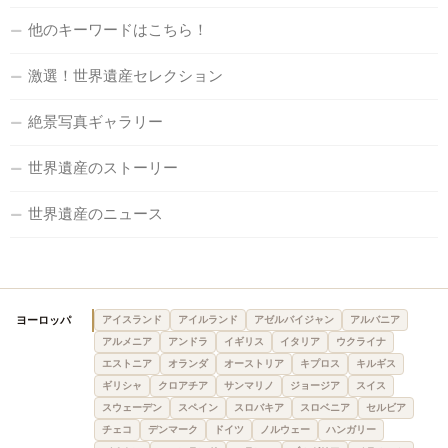
他のキーワードはこちら！
激選！世界遺産セレクション
絶景写真ギャラリー
世界遺産のストーリー
世界遺産のニュース
ヨーロッパ
アイスランド
アイルランド
アゼルバイジャン
アルバニア
アルメニア
アンドラ
イギリス
イタリア
ウクライナ
エストニア
オランダ
オーストリア
キプロス
キルギス
ギリシャ
クロアチア
サンマリノ
ジョージア
スイス
スウェーデン
スペイン
スロバキア
スロベニア
セルビア
チェコ
デンマーク
ドイツ
ノルウェー
ハンガリー