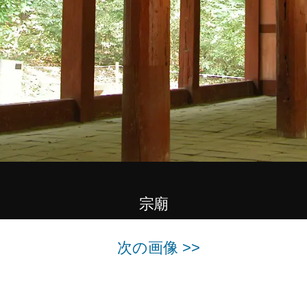
宗廟
次の画像 >>