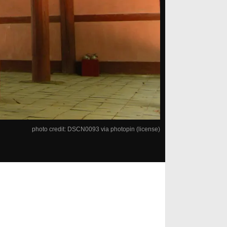
photo credit:
DSCN0093
via
photopin
(license)