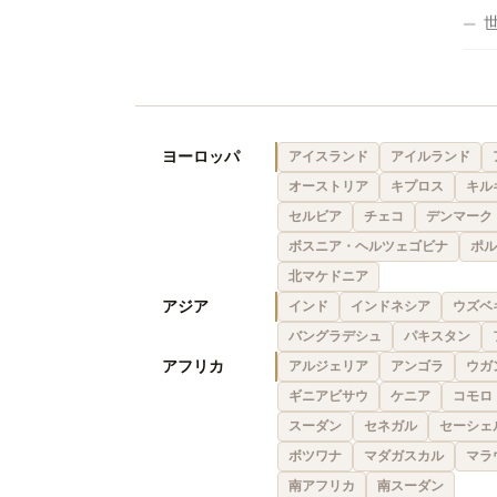
ヨーロッパ
アイスランド
アイルランド
オーストリア
キプロス
キル
セルビア
チェコ
デンマーク
ボスニア・ヘルツェゴビナ
ポル
北マケドニア
アジア
インド
インドネシア
ウズベ
バングラデシュ
パキスタン
アフリカ
アルジェリア
アンゴラ
ウガ
ギニアビサウ
ケニア
コモロ
スーダン
セネガル
セーシェ
ボツワナ
マダガスカル
マラ
南アフリカ
南スーダン