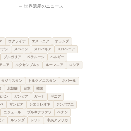
世界遺産のニュース
ア
ウクライナ
エストニア
オランダ
ーデン
スペイン
スロバキア
スロベニア
ブルガリア
ベラルーシ
ベルギー
アニア
ルクセンブルク
ルーマニア
ロシア
タジキスタン
トルクメニスタン
ネパール
国
北朝鮮
日本
韓国
ガボン
ガンビア
ガーナ
ギニア
ペ
ザンビア
シエラレオネ
ジンバブエ
ニジェール
ブルキナファソ
ベナン
ビア
ルワンダ
レソト
中央アフリカ