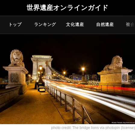
世界遺産オンラインガイド
トップ
ランキング
文化遺産
自然遺産
複合
photo credit:
The bridge lions
via
photopin
(license)