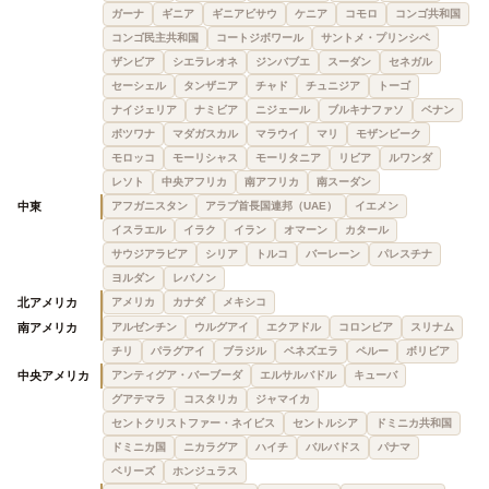
ガーナ
ギニア
ギニアビサウ
ケニア
コモロ
コンゴ共和国
コンゴ民主共和国
コートジボワール
サントメ・プリンシペ
ザンビア
シエラレオネ
ジンバブエ
スーダン
セネガル
セーシェル
タンザニア
チャド
チュニジア
トーゴ
ナイジェリア
ナミビア
ニジェール
ブルキナファソ
ベナン
ボツワナ
マダガスカル
マラウイ
マリ
モザンビーク
モロッコ
モーリシャス
モーリタニア
リビア
ルワンダ
レソト
中央アフリカ
南アフリカ
南スーダン
中東
アフガニスタン
アラブ首長国連邦（UAE）
イエメン
イスラエル
イラク
イラン
オマーン
カタール
サウジアラビア
シリア
トルコ
バーレーン
パレスチナ
ヨルダン
レバノン
北アメリカ
アメリカ
カナダ
メキシコ
南アメリカ
アルゼンチン
ウルグアイ
エクアドル
コロンビア
スリナム
チリ
パラグアイ
ブラジル
ベネズエラ
ペルー
ボリビア
中央アメリカ
アンティグア・バーブーダ
エルサルバドル
キューバ
グアテマラ
コスタリカ
ジャマイカ
セントクリストファー・ネイビス
セントルシア
ドミニカ共和国
ドミニカ国
ニカラグア
ハイチ
バルバドス
パナマ
ベリーズ
ホンジュラス