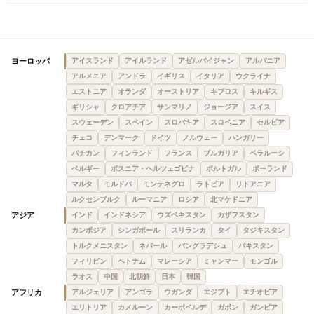
ヨーロッパ
アイスランド
アイルランド
アゼルバイジャン
アルバニア
アルメニア
アンドラ
イギリス
イタリア
ウクライナ
エストニア
オランダ
オーストリア
キプロス
キルギス
ギリシャ
クロアチア
サンマリノ
ジョージア
スイス
スウェーデン
スペイン
スロバキア
スロベニア
セルビア
チェコ
デンマーク
ドイツ
ノルウェー
ハンガリー
バチカン
フィンランド
フランス
ブルガリア
ベラルーシ
ベルギー
ボスニア・ヘルツェゴビナ
ポルトガル
ポーランド
マルタ
モルドバ
モンテネグロ
ラトビア
リトアニア
ルクセンブルク
ルーマニア
ロシア
北マケドニア
アジア
インド
インドネシア
ウズベキスタン
カザフスタン
カンボジア
シンガポール
スリランカ
タイ
タジキスタン
トルクメニスタン
ネパール
バングラデシュ
パキスタン
フィリピン
ベトナム
マレーシア
ミャンマー
モンゴル
ラオス
中国
北朝鮮
日本
韓国
アフリカ
アルジェリア
アンゴラ
ウガンダ
エジプト
エチオピア
エリトリア
カメルーン
カーボベルデ
ガボン
ガンビア