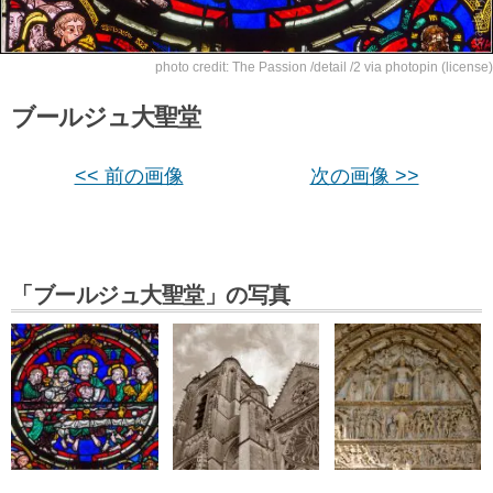
photo credit:
The Passion /detail /2
via
photopin
(license)
ブールジュ大聖堂
<< 前の画像
次の画像 >>
「ブールジュ大聖堂」の写真