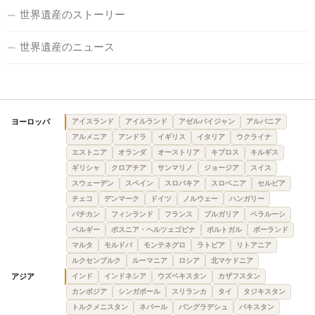
世界遺産のストーリー
世界遺産のニュース
ヨーロッパ
アイスランド
アイルランド
アゼルバイジャン
アルバニア
アルメニア
アンドラ
イギリス
イタリア
ウクライナ
エストニア
オランダ
オーストリア
キプロス
キルギス
ギリシャ
クロアチア
サンマリノ
ジョージア
スイス
スウェーデン
スペイン
スロバキア
スロベニア
セルビア
チェコ
デンマーク
ドイツ
ノルウェー
ハンガリー
バチカン
フィンランド
フランス
ブルガリア
ベラルーシ
ベルギー
ボスニア・ヘルツェゴビナ
ポルトガル
ポーランド
マルタ
モルドバ
モンテネグロ
ラトビア
リトアニア
ルクセンブルク
ルーマニア
ロシア
北マケドニア
アジア
インド
インドネシア
ウズベキスタン
カザフスタン
カンボジア
シンガポール
スリランカ
タイ
タジキスタン
トルクメニスタン
ネパール
バングラデシュ
パキスタン