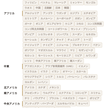
フィリピン
ベトナム
マレーシア
ミャンマー
モンゴル
ラオス
中国
北朝鮮
日本
韓国
アフリカ
アルジェリア
アンゴラ
ウガンダ
エジプト
エチオピア
エリトリア
カメルーン
カーボベルデ
ガボン
ガンビア
ガーナ
ギニア
ギニアビサウ
ケニア
コモロ
コンゴ共和国
コンゴ民主共和国
コートジボワール
サントメ・プリンシペ
ザンビア
シエラレオネ
ジンバブエ
スーダン
セネガル
セーシェル
タンザニア
チャド
チュニジア
トーゴ
ナイジェリア
ナミビア
ニジェール
ブルキナファソ
ベナン
ボツワナ
マダガスカル
マラウイ
マリ
モザンビーク
モロッコ
モーリシャス
モーリタニア
リビア
ルワンダ
レソト
中央アフリカ
南アフリカ
南スーダン
中東
アフガニスタン
アラブ首長国連邦（UAE）
イエメン
イスラエル
イラク
イラン
オマーン
カタール
サウジアラビア
シリア
トルコ
バーレーン
パレスチナ
ヨルダン
レバノン
北アメリカ
アメリカ
カナダ
メキシコ
南アメリカ
アルゼンチン
ウルグアイ
エクアドル
コロンビア
スリナム
チリ
パラグアイ
ブラジル
ベネズエラ
ペルー
ボリビア
中央アメリカ
アンティグア・バーブーダ
エルサルバドル
キューバ