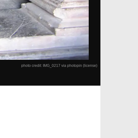
photo credit:
IMG_0217
via
photopin
(license)