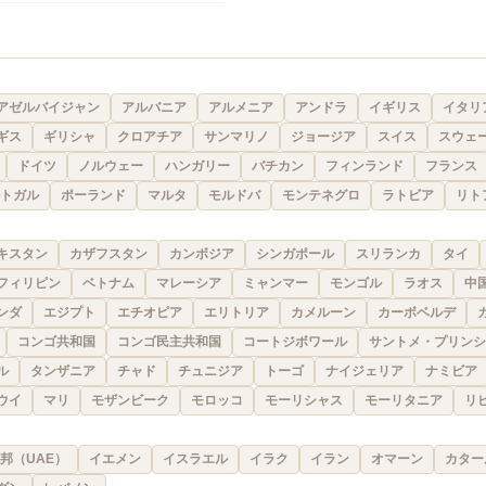
アゼルバイジャン
アルバニア
アルメニア
アンドラ
イギリス
イタリ
ギス
ギリシャ
クロアチア
サンマリノ
ジョージア
スイス
スウェ
ドイツ
ノルウェー
ハンガリー
バチカン
フィンランド
フランス
トガル
ポーランド
マルタ
モルドバ
モンテネグロ
ラトビア
リト
キスタン
カザフスタン
カンボジア
シンガポール
スリランカ
タイ
フィリピン
ベトナム
マレーシア
ミャンマー
モンゴル
ラオス
中
ンダ
エジプト
エチオピア
エリトリア
カメルーン
カーボベルデ
コンゴ共和国
コンゴ民主共和国
コートジボワール
サントメ・プリンシ
ル
タンザニア
チャド
チュニジア
トーゴ
ナイジェリア
ナミビア
ウイ
マリ
モザンビーク
モロッコ
モーリシャス
モーリタニア
リ
邦（UAE）
イエメン
イスラエル
イラク
イラン
オマーン
カター