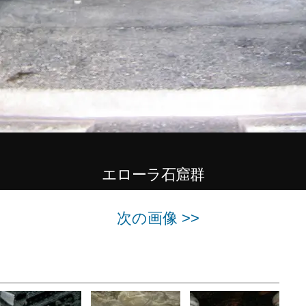
エローラ石窟群
次の画像 >>