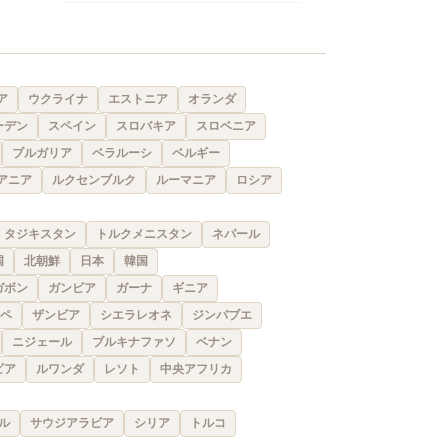
ア
ウクライナ
エストニア
オランダ
ーデン
スペイン
スロバキア
スロベニア
ブルガリア
ベラルーシ
ベルギー
アニア
ルクセンブルク
ルーマニア
ロシア
タジキスタン
トルクメニスタン
ネパール
国
北朝鮮
日本
韓国
ガボン
ガンビア
ガーナ
ギニア
ペ
ザンビア
シエラレオネ
ジンバブエ
ニジェール
ブルキナファソ
ベナン
ビア
ルワンダ
レソト
中央アフリカ
ル
サウジアラビア
シリア
トルコ