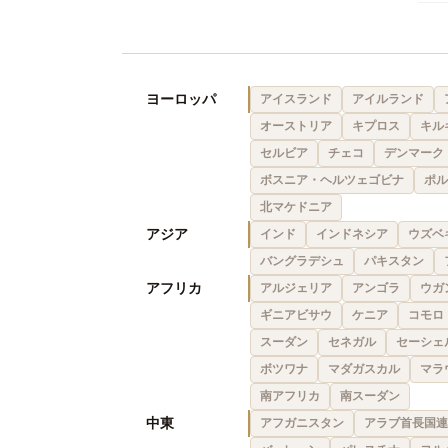
ヨーロッパ
アイスランド
アイルランド
オーストリア
キプロス
キル
セルビア
チェコ
デンマーク
ボスニア・ヘルツェゴビナ
ポル
北マケドニア
アジア
インド
インドネシア
ウズベ
バングラデシュ
パキスタン
アフリカ
アルジェリア
アンゴラ
ウガ
ギニアビサウ
ケニア
コモロ
スーダン
セネガル
セーシェ
ボツワナ
マダガスカル
マラ
南アフリカ
南スーダン
中東
アフガニスタン
アラブ首長国連