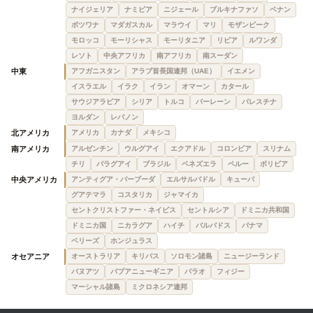
ナイジェリア
ナミビア
ニジェール
ブルキナファソ
ベナン
ボツワナ
マダガスカル
マラウイ
マリ
モザンビーク
モロッコ
モーリシャス
モーリタニア
リビア
ルワンダ
レソト
中央アフリカ
南アフリカ
南スーダン
中東
アフガニスタン
アラブ首長国連邦（UAE）
イエメン
イスラエル
イラク
イラン
オマーン
カタール
サウジアラビア
シリア
トルコ
バーレーン
パレスチナ
ヨルダン
レバノン
北アメリカ
アメリカ
カナダ
メキシコ
南アメリカ
アルゼンチン
ウルグアイ
エクアドル
コロンビア
スリナム
チリ
パラグアイ
ブラジル
ベネズエラ
ペルー
ボリビア
中央アメリカ
アンティグア・バーブーダ
エルサルバドル
キューバ
グアテマラ
コスタリカ
ジャマイカ
セントクリストファー・ネイビス
セントルシア
ドミニカ共和国
ドミニカ国
ニカラグア
ハイチ
バルバドス
パナマ
ベリーズ
ホンジュラス
オセアニア
オーストラリア
キリバス
ソロモン諸島
ニュージーランド
バヌアツ
パプアニューギニア
パラオ
フィジー
マーシャル諸島
ミクロネシア連邦