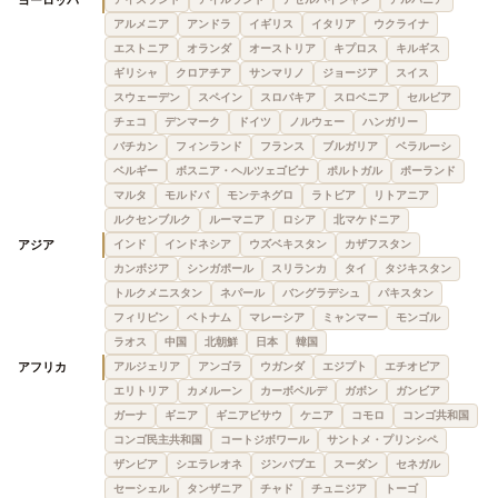
ヨーロッパ
アルメニア
アンドラ
イギリス
イタリア
ウクライナ
エストニア
オランダ
オーストリア
キプロス
キルギス
ギリシャ
クロアチア
サンマリノ
ジョージア
スイス
スウェーデン
スペイン
スロバキア
スロベニア
セルビア
チェコ
デンマーク
ドイツ
ノルウェー
ハンガリー
バチカン
フィンランド
フランス
ブルガリア
ベラルーシ
ベルギー
ボスニア・ヘルツェゴビナ
ポルトガル
ポーランド
マルタ
モルドバ
モンテネグロ
ラトビア
リトアニア
ルクセンブルク
ルーマニア
ロシア
北マケドニア
アジア
インド
インドネシア
ウズベキスタン
カザフスタン
カンボジア
シンガポール
スリランカ
タイ
タジキスタン
トルクメニスタン
ネパール
バングラデシュ
パキスタン
フィリピン
ベトナム
マレーシア
ミャンマー
モンゴル
ラオス
中国
北朝鮮
日本
韓国
アフリカ
アルジェリア
アンゴラ
ウガンダ
エジプト
エチオピア
エリトリア
カメルーン
カーボベルデ
ガボン
ガンビア
ガーナ
ギニア
ギニアビサウ
ケニア
コモロ
コンゴ共和国
コンゴ民主共和国
コートジボワール
サントメ・プリンシペ
ザンビア
シエラレオネ
ジンバブエ
スーダン
セネガル
セーシェル
タンザニア
チャド
チュニジア
トーゴ