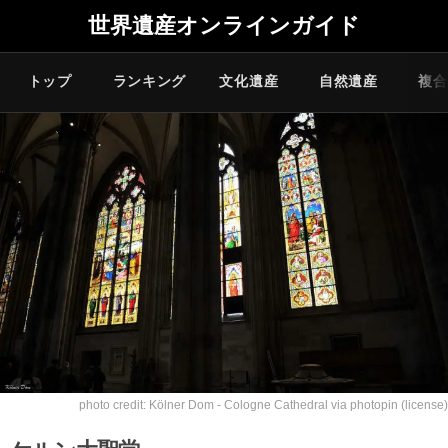
世界遺産オンラインガイド
トップ
ランキング
文化遺産
自然遺産
複合
photo credit:
Kölner Dom - Cologne Cathedral
via
photopin
(license)