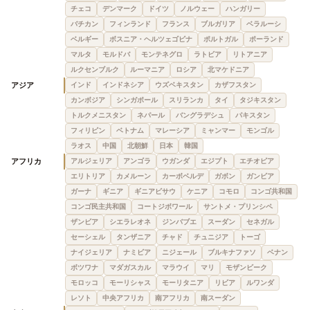
チェコ
デンマーク
ドイツ
ノルウェー
ハンガリー
バチカン
フィンランド
フランス
ブルガリア
ベラルーシ
ベルギー
ボスニア・ヘルツェゴビナ
ポルトガル
ポーランド
マルタ
モルドバ
モンテネグロ
ラトビア
リトアニア
ルクセンブルク
ルーマニア
ロシア
北マケドニア
アジア
インド
インドネシア
ウズベキスタン
カザフスタン
カンボジア
シンガポール
スリランカ
タイ
タジキスタン
トルクメニスタン
ネパール
バングラデシュ
パキスタン
フィリピン
ベトナム
マレーシア
ミャンマー
モンゴル
ラオス
中国
北朝鮮
日本
韓国
アフリカ
アルジェリア
アンゴラ
ウガンダ
エジプト
エチオピア
エリトリア
カメルーン
カーボベルデ
ガボン
ガンビア
ガーナ
ギニア
ギニアビサウ
ケニア
コモロ
コンゴ共和国
コンゴ民主共和国
コートジボワール
サントメ・プリンシペ
ザンビア
シエラレオネ
ジンバブエ
スーダン
セネガル
セーシェル
タンザニア
チャド
チュニジア
トーゴ
ナイジェリア
ナミビア
ニジェール
ブルキナファソ
ベナン
ボツワナ
マダガスカル
マラウイ
マリ
モザンビーク
モロッコ
モーリシャス
モーリタニア
リビア
ルワンダ
レソト
中央アフリカ
南アフリカ
南スーダン