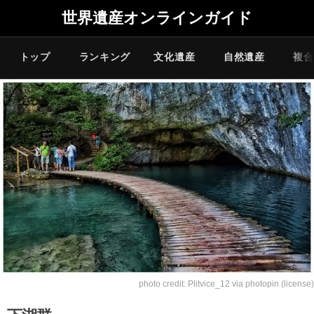
世界遺産オンラインガイド
トップ
ランキング
文化遺産
自然遺産
複合
photo credit:
Plitvice_12
via
photopin
(license)