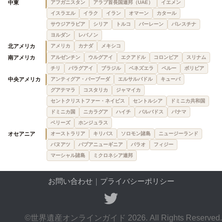
中東
アフガニスタン
アラブ首長国連邦（UAE）
イエメン
イスラエル
イラク
イラン
オマーン
カタール
サウジアラビア
シリア
トルコ
バーレーン
パレスチナ
ヨルダン
レバノン
北アメリカ
アメリカ
カナダ
メキシコ
南アメリカ
アルゼンチン
ウルグアイ
エクアドル
コロンビア
スリナム
チリ
パラグアイ
ブラジル
ベネズエラ
ペルー
ボリビア
中央アメリカ
アンティグア・バーブーダ
エルサルバドル
キューバ
グアテマラ
コスタリカ
ジャマイカ
セントクリストファー・ネイビス
セントルシア
ドミニカ共和国
ドミニカ国
ニカラグア
ハイチ
バルバドス
パナマ
ベリーズ
ホンジュラス
オセアニア
オーストラリア
キリバス
ソロモン諸島
ニュージーランド
バヌアツ
パプアニューギニア
パラオ
フィジー
マーシャル諸島
ミクロネシア連邦
お問い合わせ
｜
プライバシーポリシー
©世界遺産オンラインガイド 2026. All Rights Reserved.