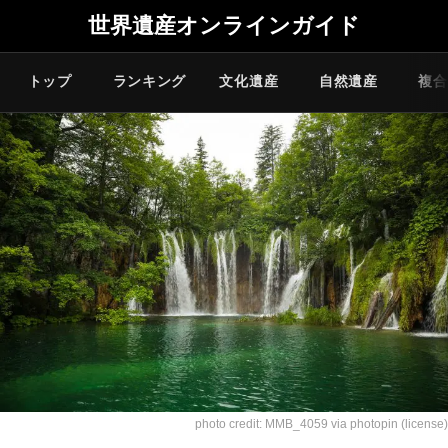
世界遺産オンラインガイド
トップ
ランキング
文化遺産
自然遺産
複合
photo credit:
MMB_4059
via
photopin
(license)