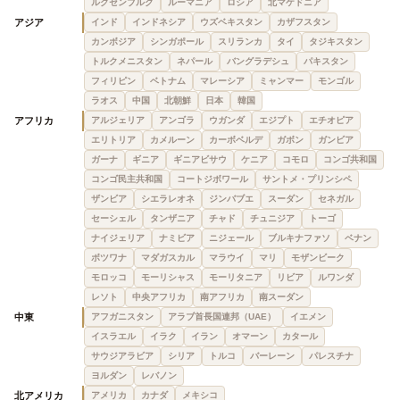
ルクセンブルク
ルーマニア
ロシア
北マケドニア
アジア
インド
インドネシア
ウズベキスタン
カザフスタン
カンボジア
シンガポール
スリランカ
タイ
タジキスタン
トルクメニスタン
ネパール
バングラデシュ
パキスタン
フィリピン
ベトナム
マレーシア
ミャンマー
モンゴル
ラオス
中国
北朝鮮
日本
韓国
アフリカ
アルジェリア
アンゴラ
ウガンダ
エジプト
エチオピア
エリトリア
カメルーン
カーボベルデ
ガボン
ガンビア
ガーナ
ギニア
ギニアビサウ
ケニア
コモロ
コンゴ共和国
コンゴ民主共和国
コートジボワール
サントメ・プリンシペ
ザンビア
シエラレオネ
ジンバブエ
スーダン
セネガル
セーシェル
タンザニア
チャド
チュニジア
トーゴ
ナイジェリア
ナミビア
ニジェール
ブルキナファソ
ベナン
ボツワナ
マダガスカル
マラウイ
マリ
モザンビーク
モロッコ
モーリシャス
モーリタニア
リビア
ルワンダ
レソト
中央アフリカ
南アフリカ
南スーダン
中東
アフガニスタン
アラブ首長国連邦（UAE）
イエメン
イスラエル
イラク
イラン
オマーン
カタール
サウジアラビア
シリア
トルコ
バーレーン
パレスチナ
ヨルダン
レバノン
北アメリカ
アメリカ
カナダ
メキシコ