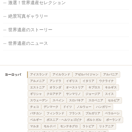
激選！世界遺産セレクション
絶景写真ギャラリー
世界遺産のストーリー
世界遺産のニュース
ヨーロッパ
アイスランド
アイルランド
アゼルバイジャン
アルバニア
アルメニア
アンドラ
イギリス
イタリア
ウクライナ
エストニア
オランダ
オーストリア
キプロス
キルギス
ギリシャ
クロアチア
サンマリノ
ジョージア
スイス
スウェーデン
スペイン
スロバキア
スロベニア
セルビア
チェコ
デンマーク
ドイツ
ノルウェー
ハンガリー
バチカン
フィンランド
フランス
ブルガリア
ベラルーシ
ベルギー
ボスニア・ヘルツェゴビナ
ポルトガル
ポーランド
マルタ
モルドバ
モンテネグロ
ラトビア
リトアニア