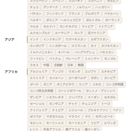
スウェーデン
スペイン
スロバキア
スロベニア
セルビア
チェコ
デンマーク
ドイツ
ノルウェー
ハンガリー
バチカン
フィンランド
フランス
ブルガリア
ベラルーシ
ベルギー
ボスニア・ヘルツェゴビナ
ポルトガル
ポーランド
マルタ
モルドバ
モンテネグロ
ラトビア
リトアニア
ルクセンブルク
ルーマニア
ロシア
北マケドニア
アジア
インド
インドネシア
ウズベキスタン
カザフスタン
カンボジア
シンガポール
スリランカ
タイ
タジキスタン
トルクメニスタン
ネパール
バングラデシュ
パキスタン
フィリピン
ベトナム
マレーシア
ミャンマー
モンゴル
ラオス
中国
北朝鮮
日本
韓国
アフリカ
アルジェリア
アンゴラ
ウガンダ
エジプト
エチオピア
エリトリア
カメルーン
カーボベルデ
ガボン
ガンビア
ガーナ
ギニア
ギニアビサウ
ケニア
コモロ
コンゴ共和国
コンゴ民主共和国
コートジボワール
サントメ・プリンシペ
ザンビア
シエラレオネ
ジンバブエ
スーダン
セネガル
セーシェル
タンザニア
チャド
チュニジア
トーゴ
ナイジェリア
ナミビア
ニジェール
ブルキナファソ
ベナン
ボツワナ
マダガスカル
マラウイ
マリ
モザンビーク
モロッコ
モーリシャス
モーリタニア
リビア
ルワンダ
レソト
中央アフリカ
南アフリカ
南スーダン