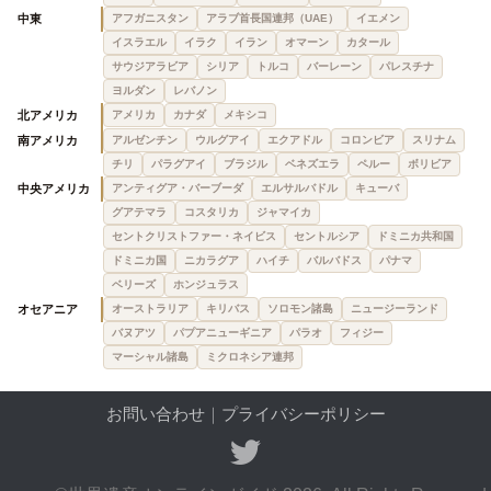
中東
アフガニスタン
アラブ首長国連邦（UAE）
イエメン
イスラエル
イラク
イラン
オマーン
カタール
サウジアラビア
シリア
トルコ
バーレーン
パレスチナ
ヨルダン
レバノン
北アメリカ
アメリカ
カナダ
メキシコ
南アメリカ
アルゼンチン
ウルグアイ
エクアドル
コロンビア
スリナム
チリ
パラグアイ
ブラジル
ベネズエラ
ペルー
ボリビア
中央アメリカ
アンティグア・バーブーダ
エルサルバドル
キューバ
グアテマラ
コスタリカ
ジャマイカ
セントクリストファー・ネイビス
セントルシア
ドミニカ共和国
ドミニカ国
ニカラグア
ハイチ
バルバドス
パナマ
ベリーズ
ホンジュラス
オセアニア
オーストラリア
キリバス
ソロモン諸島
ニュージーランド
バヌアツ
パプアニューギニア
パラオ
フィジー
マーシャル諸島
ミクロネシア連邦
お問い合わせ
｜
プライバシーポリシー